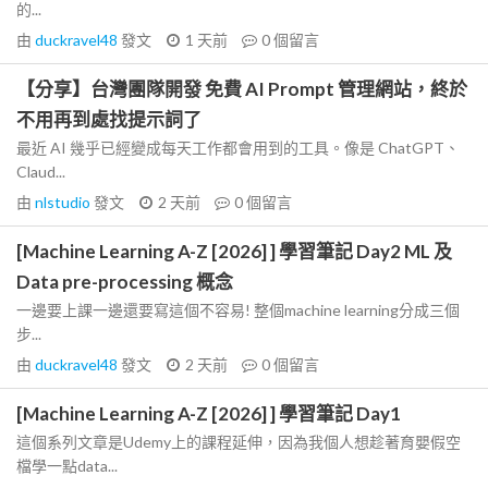
的...
由
duckravel48
發文
1 天前
0
個留言
【分享】台灣團隊開發 免費 AI Prompt 管理網站，終於
不用再到處找提示詞了
最近 AI 幾乎已經變成每天工作都會用到的工具。像是 ChatGPT、
Claud...
由
nlstudio
發文
2 天前
0
個留言
[Machine Learning A-Z [2026] ] 學習筆記 Day2 ML 及
Data pre-processing 概念
一邊要上課一邊還要寫這個不容易! 整個machine learning分成三個
步...
由
duckravel48
發文
2 天前
0
個留言
[Machine Learning A-Z [2026] ] 學習筆記 Day1
這個系列文章是Udemy上的課程延伸，因為我個人想趁著育嬰假空
檔學一點data...