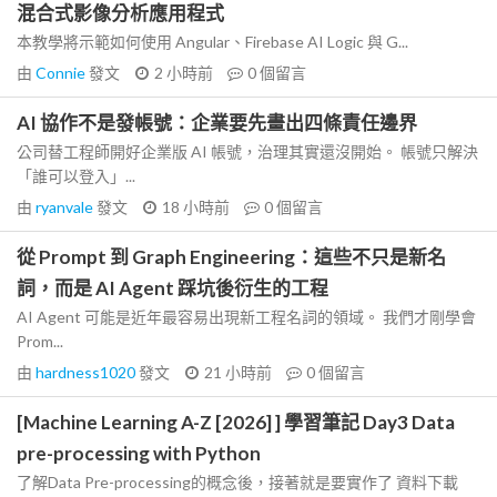
混合式影像分析應用程式
本教學將示範如何使用 Angular、Firebase AI Logic 與 G...
由
Connie
發文
2 小時前
0
個留言
AI 協作不是發帳號：企業要先畫出四條責任邊界
公司替工程師開好企業版 AI 帳號，治理其實還沒開始。 帳號只解決
「誰可以登入」...
由
ryanvale
發文
18 小時前
0
個留言
從 Prompt 到 Graph Engineering：這些不只是新名
詞，而是 AI Agent 踩坑後衍生的工程
AI Agent 可能是近年最容易出現新工程名詞的領域。 我們才剛學會
Prom...
由
hardness1020
發文
21 小時前
0
個留言
[Machine Learning A-Z [2026] ] 學習筆記 Day3 Data
pre-processing with Python
了解Data Pre-processing的概念後，接著就是要實作了 資料下載