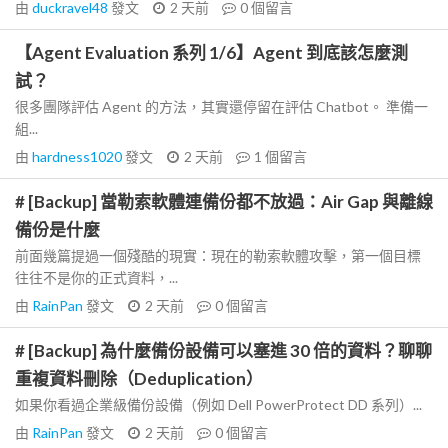
由
duckravel48
發文
2 天前
0
個留言
【Agent Evaluation 系列 1/6】Agent 到底該怎麼測
試？
很多團隊評估 Agent 的方法，其實還停留在評估 Chatbot。 準備一
組...
由
hardness1020
發文
2 天前
1
個留言
# [Backup] 當勒索軟體連備份都不放過：Air Gap 與離線
備份是什麼
前面幾篇提過一個殘酷的現實：現在的勒索軟體攻擊，第一個目標
往往不是你的正式資料，...
由
RainPan
發文
2 天前
0
個留言
# [Backup] 為什麼備份設備可以塞進 30 倍的資料？聊聊
重複資料刪除（Deduplication）
如果你看過企業級備份設備（例如 Dell PowerProtect DD 系列）...
由
RainPan
發文
2 天前
0
個留言