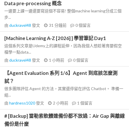
Data pre-processing 概念
一邊要上課一邊還要寫這個不容易! 整個machine learning分成三個
步...
由
duckravel48
發文
31 分鐘前
0
個留言
[Machine Learning A-Z [2026] ] 學習筆記 Day1
這個系列文章是Udemy上的課程延伸，因為我個人想趁著育嬰假空
檔學一點data...
由
duckravel48
發文
1 小時前
0
個留言
【Agent Evaluation 系列 1/6】Agent 到底該怎麼測
試？
很多團隊評估 Agent 的方法，其實還停留在評估 Chatbot。 準備一
組...
由
hardness1020
發文
2 小時前
1
個留言
# [Backup] 當勒索軟體連備份都不放過：Air Gap 與離線
備份是什麼