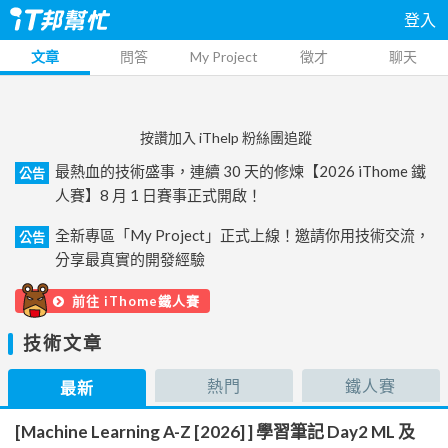
登入
文章
問答
My Project
徵才
聊天
按讚加入 iThelp 粉絲團追蹤
最熱血的技術盛事，連續 30 天的修煉【2026 iThome 鐵
公告
人賽】8 月 1 日賽事正式開啟！
全新專區「My Project」正式上線！邀請你用技術交流，
公告
分享最真實的開發經驗
前往 iThome鐵人賽
技術文章
熱門
鐵人賽
最新
[Machine Learning A-Z [2026] ] 學習筆記 Day2 ML 及