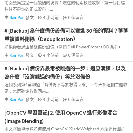
前面幾篇提過一個殘酷的現實：現在的勒索軟體攻擊，第一個目標
往往不是你的正式資料，...
由
RainPan
發文
4 小時前
0
個留言
# [Backup] 為什麼備份設備可以塞進 30 倍的資料？聊聊
重複資料刪除（Deduplication）
如果你看過企業級備份設備（例如 Dell PowerProtect DD 系列）...
由
RainPan
發文
4 小時前
0
個留言
# [Backup] 備份界最常被跳過的一步：還原演練，以及
為什麼「沒演練過的備份」等於沒備份
這個系列第4篇聊過「有備份不等於救得回來」，今天把這個主題收
尾：怎麼確定救得回來...
由
RainPan
發文
4 小時前
0
個留言
[OpenCV 學習筆記] 2. 使用 OpenCV 進行影像混合
(Image Blending)
本文將簡單示範如何使用 OpenCV 的 addWeighted 方法進行圖片