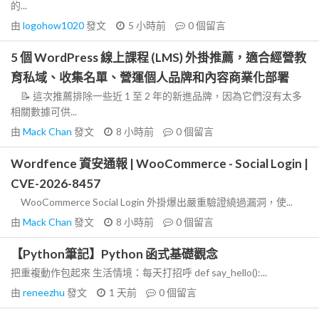
的...
由
logohow1020
發文
5 小時前
0
個留言
5 個 WordPress 線上課程 (LMS) 外掛推薦，適合經營教
育私域、收集名單、營運個人品牌和內容商業化部署
📝 這次推薦排除一些近 1 至 2 年的新進品牌，因為它們沒有太多
相關數據可供...
由
Mack Chan
發文
8 小時前
0
個留言
Wordfence 資安通報 | WooCommerce - Social Login |
CVE-2026-8457
WooCommerce Social Login 外掛爆出嚴重驗證繞過漏洞，使...
由
Mack Chan
發文
8 小時前
0
個留言
【Python筆記】Python 函式基礎觀念
把重複動作包起來 生活情境：每天打招呼 def say_hello():...
由
reneezhu
發文
1 天前
0
個留言