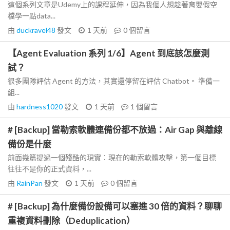
這個系列文章是Udemy上的課程延伸，因為我個人想趁著育嬰假空
檔學一點data...
由
duckravel48
發文
1 天前
0
個留言
【Agent Evaluation 系列 1/6】Agent 到底該怎麼測
試？
很多團隊評估 Agent 的方法，其實還停留在評估 Chatbot。 準備一
組...
由
hardness1020
發文
1 天前
1
個留言
# [Backup] 當勒索軟體連備份都不放過：Air Gap 與離線
備份是什麼
前面幾篇提過一個殘酷的現實：現在的勒索軟體攻擊，第一個目標
往往不是你的正式資料，...
由
RainPan
發文
1 天前
0
個留言
# [Backup] 為什麼備份設備可以塞進 30 倍的資料？聊聊
重複資料刪除（Deduplication）