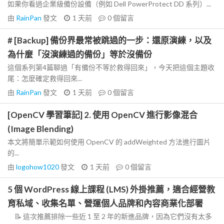
如果你看過企業級備份設備（例如 Dell PowerProtect DD 系列）...
由
RainPan
發文
1 天前
0
個留言
# [Backup] 備份界最常被跳過的一步：還原演練，以及
為什麼「沒演練過的備份」等於沒備份
這個系列第4篇聊過「有備份不等於救得回來」，今天把這個主題收
尾：怎麼確定救得回來...
由
RainPan
發文
1 天前
0
個留言
[OpenCV 學習筆記] 2. 使用 OpenCV 進行影像混合
(Image Blending)
本文將簡單示範如何使用 OpenCV 的 addWeighted 方法進行圖片
的...
由
logohow1020
發文
1 天前
0
個留言
5 個 WordPress 線上課程 (LMS) 外掛推薦，適合經營教
育私域、收集名單、營運個人品牌和內容商業化部署
📝 這次推薦排除一些近 1 至 2 年的新進品牌，因為它們沒有太多