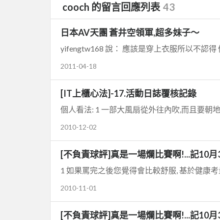
cooch 的留言回應列表
43
日本AV天團 蒼井空領軍,超多妹子～
yifengtw168 說： 應該是穿上衣服所以不認得 偷笑 .
2011-04-18
[IT上櫃心法]-17.活動日誌覆核記錄
個人看法: 1 一部大風扇從外往內吹,而且要朝地板
2010-12-02
[不負責球評]真是一場爛比賽啊!...記10月
1 如果罵完之後您覺得會比較舒服, 基於健康考量
2010-11-01
[不負責球評]真是一場爛比賽啊!...記10月