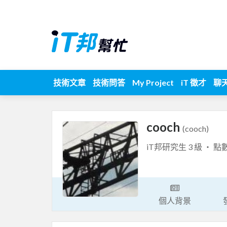
技術文章
技術問答
My Project
iT 徵才
聊
cooch
(cooch)
iT邦研究生 3 級 ‧ 點
個人背景