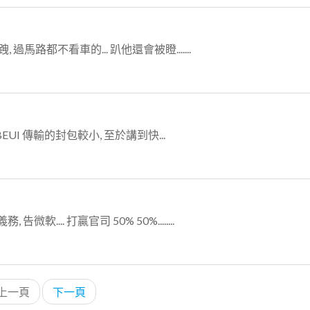
過馬路都不看車的... 趴他還會被瞪.......
tBEUI 傳輸的封包較小, 至於講到快...
.. 打贏官司 50% 50%........
上一頁
下一頁