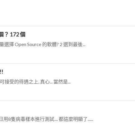
個？ 172 個
pen Source 的軟體? 2 選到最後...
!
在可接受的待遇之上, 真心... 當然是...
隻病毒樣本進行測試.... 都這麼明顯了......