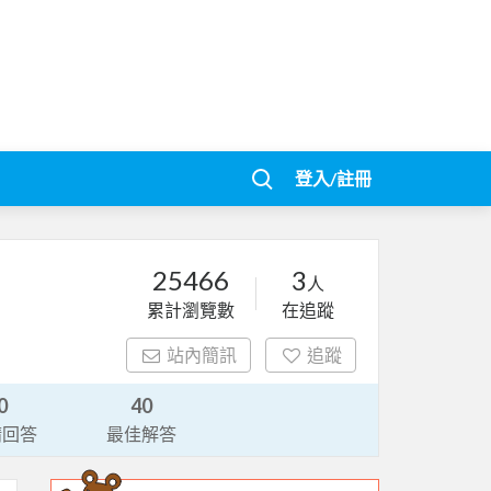
登入/註冊
25466
3
人
累計瀏覽數
在追蹤
站內簡訊
追蹤
0
40
請回答
最佳解答