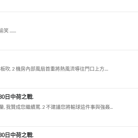
......
吹. 2 機房內部風扇首重將熱風流導往門口上方....
30日中荷之戰.
, 我贊成您繼續罵. 2 不建議您將輸球這件事與強姦...
30日中荷之戰.