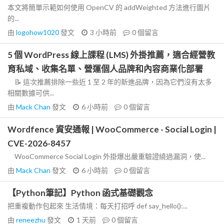
本文將簡單示範如何使用 OpenCV 的 addWeighted 方法進行圖片
的...
由
logohow1020
發文
3 小時前
0
個留言
5 個 WordPress 線上課程 (LMS) 外掛推薦，適合經營教
育私域、收集名單、營運個人品牌和內容商業化部署
📝 這次推薦排除一些近 1 至 2 年的新進品牌，因為它們沒有太多
相關數據可供...
由
Mack Chan
發文
6 小時前
0
個留言
Wordfence 資安通報 | WooCommerce - Social Login |
CVE-2026-8457
WooCommerce Social Login 外掛爆出嚴重驗證繞過漏洞，使...
由
Mack Chan
發文
6 小時前
0
個留言
【Python筆記】Python 函式基礎觀念
把重複動作包起來 生活情境：每天打招呼 def say_hello():...
由
reneezhu
發文
1 天前
0
個留言