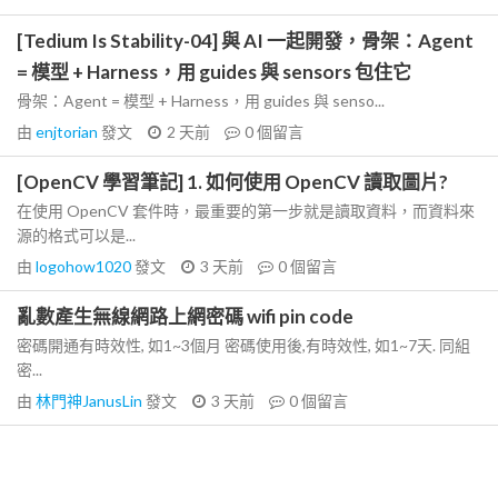
[Tedium Is Stability-04] 與 AI 一起開發，骨架：Agent
= 模型 + Harness，用 guides 與 sensors 包住它
骨架：Agent = 模型 + Harness，用 guides 與 senso...
由
enjtorian
發文
2 天前
0
個留言
[OpenCV 學習筆記] 1. 如何使用 OpenCV 讀取圖片?
在使用 OpenCV 套件時，最重要的第一步就是讀取資料，而資料來
源的格式可以是...
由
logohow1020
發文
3 天前
0
個留言
亂數產生無線網路上網密碼 wifi pin code
密碼開通有時效性, 如1~3個月 密碼使用後,有時效性, 如1~7天. 同組
密...
由
林門神JanusLin
發文
3 天前
0
個留言