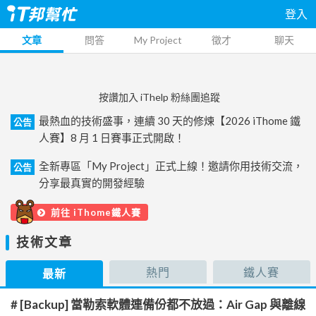
登入
文章
問答
My Project
徵才
聊天
按讚加入 iThelp 粉絲團追蹤
最熱血的技術盛事，連續 30 天的修煉【2026 iThome 鐵
公告
人賽】8 月 1 日賽事正式開啟！
全新專區「My Project」正式上線！邀請你用技術交流，
公告
分享最真實的開發經驗
前往 iThome鐵人賽
技術文章
熱門
鐵人賽
最新
# [Backup] 當勒索軟體連備份都不放過：Air Gap 與離線