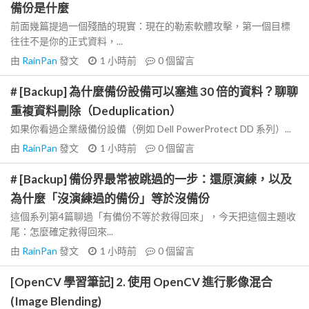
備份是什麼
前面幾篇提過一個殘酷的現實：現在的勒索軟體攻擊，第一個目標
往往不是你的正式資料，...
由
RainPan
發文
1 小時前
0
個留言
# [Backup] 為什麼備份設備可以塞進 30 倍的資料？聊聊
重複資料刪除（Deduplication）
如果你看過企業級備份設備（例如 Dell PowerProtect DD 系列）...
由
RainPan
發文
1 小時前
0
個留言
# [Backup] 備份界最常被跳過的一步：還原演練，以及
為什麼「沒演練過的備份」等於沒備份
這個系列第4篇聊過「有備份不等於救得回來」，今天把這個主題收
尾：怎麼確定救得回來...
由
RainPan
發文
1 小時前
0
個留言
[OpenCV 學習筆記] 2. 使用 OpenCV 進行影像混合
(Image Blending)