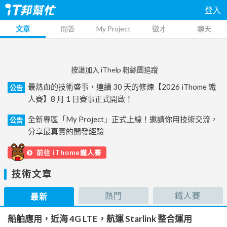
登入
文章
問答
My Project
徵才
聊天
按讚加入 iThelp 粉絲團追蹤
最熱血的技術盛事，連續 30 天的修煉【2026 iThome 鐵
公告
人賽】8 月 1 日賽事正式開啟！
全新專區「My Project」正式上線！邀請你用技術交流，
公告
分享最真實的開發經驗
前往 iThome鐵人賽
技術文章
熱門
鐵人賽
最新
船舶應用，近海 4G LTE，航運 Starlink 整合運用