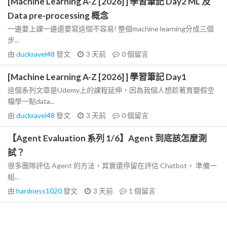
[Machine Learning A-Z [2026] ] 學習筆記 Day2 ML 及
Data pre-processing 概念
一邊要上課一邊還要寫這個不容易! 整個machine learning分成三個
步...
由
duckravel48
發文
3 天前
0
個留言
[Machine Learning A-Z [2026] ] 學習筆記 Day1
這個系列文章是Udemy上的課程延伸，因為我個人想趁著育嬰假空
檔學一點data...
由
duckravel48
發文
3 天前
0
個留言
【Agent Evaluation 系列 1/6】Agent 到底該怎麼測
試？
很多團隊評估 Agent 的方法，其實還停留在評估 Chatbot。 準備一
組...
由
hardness1020
發文
3 天前
1
個留言