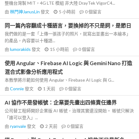
整機台灣製 MIT，4G LTE 模組 非大陸 DrayTek VigorC4...
由
林門神JanusLin
發文
5 小時前
0
個留言
同一篇內容翻成十種語言，要換掉的不只是詞，是節日
我們做的是一套「上傳一張孩子的照片，就寫出並畫出一本繪本」
的產品，內容要以十種語...
由
lumorakids
發文
15 小時前
0
個留言
使用 Angular、Firebase AI Logic 與 Gemini Nano 打造
混合式影像分析應用程式
本教學將示範如何使用 Angular、Firebase AI Logic 與 G...
由
Connie
發文
1 天前
0
個留言
AI 協作不是發帳號：企業要先畫出四條責任邊界
公司替工程師開好企業版 AI 帳號，治理其實還沒開始。 帳號只解決
「誰可以登入」...
由
ryanvale
發文
2 天前
0
個留言