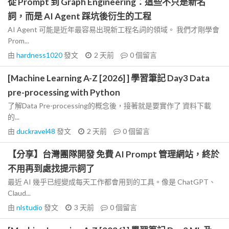
從 Prompt 到 Graph Engineering：這些不只是新名
詞，而是 AI Agent 踩坑後衍生的工程
AI Agent 可能是近年最容易出現新工程名詞的領域。 我們才剛學會
Prom...
由
hardness1020
發文
2 天前
0
個留言
[Machine Learning A-Z [2026] ] 學習筆記 Day3 Data
pre-processing with Python
了解Data Pre-processing的概念後，接著就是要實作了 資料下載
的...
由
duckravel48
發文
2 天前
0
個留言
【分享】台灣團隊開發 免費 AI Prompt 管理網站，終於
不用再到處找提示詞了
最近 AI 幾乎已經變成每天工作都會用到的工具。像是 ChatGPT、
Claud...
由
nlstudio
發文
3 天前
0
個留言