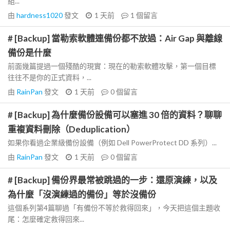
組...
由
hardness1020
發文
1 天前
1
個留言
# [Backup] 當勒索軟體連備份都不放過：Air Gap 與離線
備份是什麼
前面幾篇提過一個殘酷的現實：現在的勒索軟體攻擊，第一個目標
往往不是你的正式資料，...
由
RainPan
發文
1 天前
0
個留言
# [Backup] 為什麼備份設備可以塞進 30 倍的資料？聊聊
重複資料刪除（Deduplication）
如果你看過企業級備份設備（例如 Dell PowerProtect DD 系列）...
由
RainPan
發文
1 天前
0
個留言
# [Backup] 備份界最常被跳過的一步：還原演練，以及
為什麼「沒演練過的備份」等於沒備份
這個系列第4篇聊過「有備份不等於救得回來」，今天把這個主題收
尾：怎麼確定救得回來...