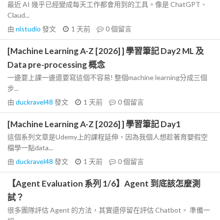
最近 AI 幾乎已經變成每天工作都會用到的工具。像是 ChatGPT、
Claud...
由
nlstudio
發文
1 天前
0
個留言
[Machine Learning A-Z [2026] ] 學習筆記 Day2 ML 及
Data pre-processing 概念
一邊要上課一邊還要寫這個不容易! 整個machine learning分成三個
步...
由
duckravel48
發文
1 天前
0
個留言
[Machine Learning A-Z [2026] ] 學習筆記 Day1
這個系列文章是Udemy上的課程延伸，因為我個人想趁著育嬰假空
檔學一點data...
由
duckravel48
發文
1 天前
0
個留言
【Agent Evaluation 系列 1/6】Agent 到底該怎麼測
試？
很多團隊評估 Agent 的方法，其實還停留在評估 Chatbot。 準備一