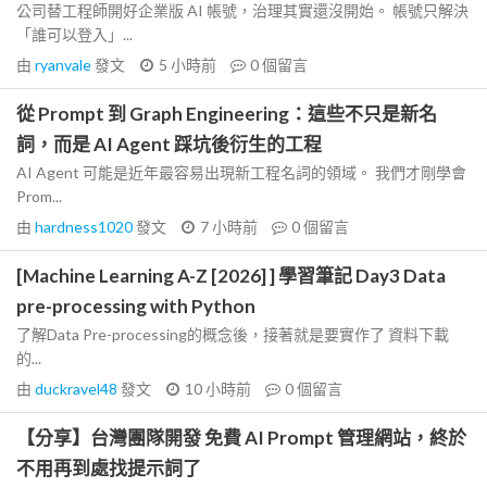
公司替工程師開好企業版 AI 帳號，治理其實還沒開始。 帳號只解決
「誰可以登入」...
由
ryanvale
發文
5 小時前
0
個留言
從 Prompt 到 Graph Engineering：這些不只是新名
詞，而是 AI Agent 踩坑後衍生的工程
AI Agent 可能是近年最容易出現新工程名詞的領域。 我們才剛學會
Prom...
由
hardness1020
發文
7 小時前
0
個留言
[Machine Learning A-Z [2026] ] 學習筆記 Day3 Data
pre-processing with Python
了解Data Pre-processing的概念後，接著就是要實作了 資料下載
的...
由
duckravel48
發文
10 小時前
0
個留言
【分享】台灣團隊開發 免費 AI Prompt 管理網站，終於
不用再到處找提示詞了