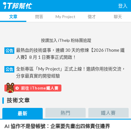
登入
文章
問答
My Project
徵才
聊天
按讚加入 iThelp 粉絲團追蹤
最熱血的技術盛事，連續 30 天的修煉【2026 iThome 鐵
公告
人賽】8 月 1 日賽事正式開啟！
全新專區「My Project」正式上線！邀請你用技術交流，
公告
分享最真實的開發經驗
前往 iThome鐵人賽
技術文章
熱門
鐵人賽
最新
AI 協作不是發帳號：企業要先畫出四條責任邊界