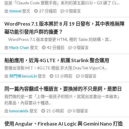
這是「Claude Code 實戰手冊」系列的第五篇(G5)。G3 講了 CL...
由
timwei
發文
27 分鐘前
0
個留言
WordPress 7.1 版本將於 8 月 19 日發布，其中表格無障
礙功能引發用戶群的擔憂？
WordPress 7.1 版本會變更 HTML 裡的 Table 的結構，其...
由
Mack Chan
發文
42 分鐘前
0
個留言
船舶應用，近海 4G LTE，航運 Starlink 整合運用
整機台灣製 MIT，4G LTE 模組 非大陸 DrayTek VigorC4...
由
林門神JanusLin
發文
11 小時前
0
個留言
同一篇內容翻成十種語言，要換掉的不只是詞，是節日
我們做的是一套「上傳一張孩子的照片，就寫出並畫出一本繪本」
的產品，內容要以十種語...
由
lumorakids
發文
21 小時前
0
個留言
使用 Angular、Firebase AI Logic 與 Gemini Nano 打造