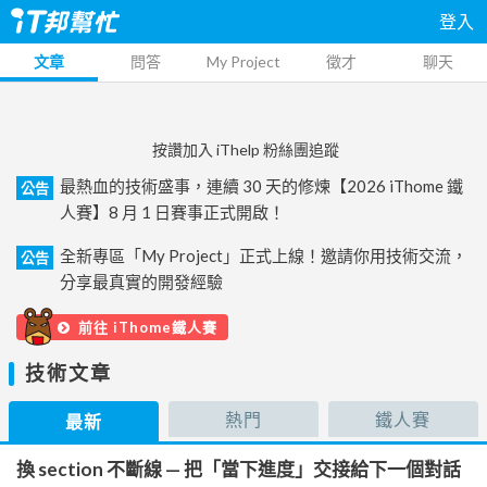
登入
文章
問答
My Project
徵才
聊天
按讚加入 iThelp 粉絲團追蹤
最熱血的技術盛事，連續 30 天的修煉【2026 iThome 鐵
公告
人賽】8 月 1 日賽事正式開啟！
全新專區「My Project」正式上線！邀請你用技術交流，
公告
分享最真實的開發經驗
前往 iThome鐵人賽
技術文章
熱門
鐵人賽
最新
換 section 不斷線 — 把「當下進度」交接給下一個對話