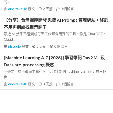
的...
由
duckravel48
發文
2 天前
0
個留言
【分享】台灣團隊開發 免費 AI Prompt 管理網站，終於
不用再到處找提示詞了
最近 AI 幾乎已經變成每天工作都會用到的工具。像是 ChatGPT、
Claud...
由
nlstudio
發文
3 天前
0
個留言
[Machine Learning A-Z [2026] ] 學習筆記 Day2 ML 及
Data pre-processing 概念
一邊要上課一邊還要寫這個不容易! 整個machine learning分成三個
步...
由
duckravel48
發文
3 天前
0
個留言