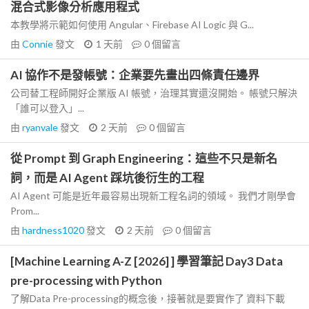
混合式影像分析應用程式
本教學將示範如何使用 Angular、Firebase AI Logic 與 G...
由
Connie
發文
1 天前
0
個留言
AI 協作不是發帳號：企業要先畫出四條責任邊界
公司替工程師開好企業版 AI 帳號，治理其實還沒開始。 帳號只解決
「誰可以登入」...
由
ryanvale
發文
2 天前
0
個留言
從 Prompt 到 Graph Engineering：這些不只是新名
詞，而是 AI Agent 踩坑後衍生的工程
AI Agent 可能是近年最容易出現新工程名詞的領域。 我們才剛學會
Prom...
由
hardness1020
發文
2 天前
0
個留言
[Machine Learning A-Z [2026] ] 學習筆記 Day3 Data
pre-processing with Python
了解Data Pre-processing的概念後，接著就是要實作了 資料下載