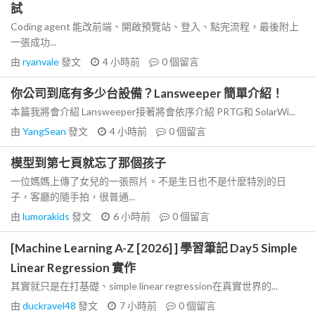
試
Coding agent 能改前端、開啟預覽站、登入、點完流程，最後附上
一張成功...
由
ryanvale
發文
4 小時前
0
個留言
你公司到底有多少台設備？Lansweeper 簡單介紹！
本篇我將會介紹 Lansweeper接著將會依序介紹 PRTG和 SolarWi...
由
YangSean
發文
4 小時前
0
個留言
模型到第七頁就忘了那個孩子
一位媽媽上傳了女兒的一張照片。不是生日也不是什麼特別的日
子，客廳的隨手拍，很普通...
由
lumorakids
發文
6 小時前
0
個留言
[Machine Learning A-Z [2026] ] 學習筆記 Day5 Simple
Linear Regression 實作
其實就只是在打基礎、simple linear regression在真實世界的...
由
duckravel48
發文
7 小時前
0
個留言