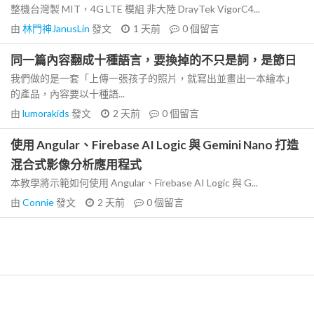
整機台灣製 MIT，4G LTE 模組 非大陸 DrayTek VigorC4...
由
林門神JanusLin
發文
1 天前
0
個留言
同一篇內容翻成十種語言，要換掉的不只是詞，是節日
我們做的是一套「上傳一張孩子的照片，就寫出並畫出一本繪本」
的產品，內容要以十種語...
由
lumorakids
發文
2 天前
0
個留言
使用 Angular、Firebase AI Logic 與 Gemini Nano 打造
混合式影像分析應用程式
本教學將示範如何使用 Angular、Firebase AI Logic 與 G...
由
Connie
發文
2 天前
0
個留言