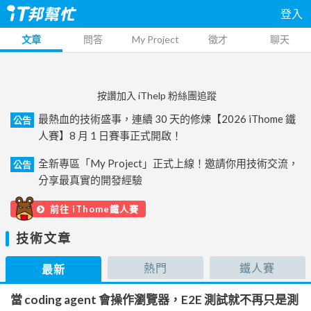
登入
文章
問答
My Project
徵才
聊天
按讚加入 iThelp 粉絲團追蹤
最熱血的技術盛事，連續 30 天的修煉【2026 iThome 鐵
公告
人賽】8 月 1 日賽事正式開啟！
全新專區「My Project」正式上線！邀請你用技術交流，
公告
分享最真實的開發經驗
前往 iThome鐵人賽
技術文章
熱門
鐵人賽
最新
當 coding agent 會操作瀏覽器，E2E 測試就不再只是測