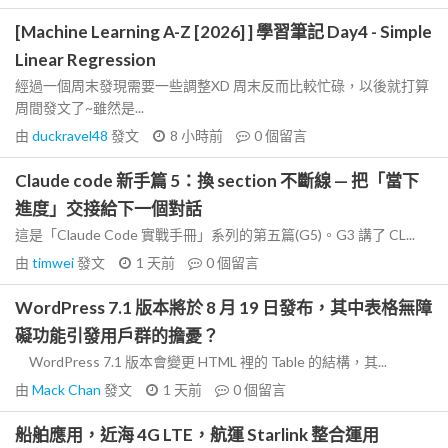
[Machine Learning A-Z [2026] ] 學習筆記 Day4 - Simple
Linear Regression
經過一個周末發現需要一些調整XD 周末反而比較忙碌，以後就打算
周間發文了~雖然是...
由
duckravel48
發文
8 小時前
0
個留言
Claude code 新手篇 5：換 section 不斷線 — 把「當下
進度」交接給下一個對話
這是「Claude Code 實戰手冊」系列的第五篇(G5)。G3 講了 CL...
由
timwei
發文
1 天前
0
個留言
WordPress 7.1 版本將於 8 月 19 日發布，其中表格無障
礙功能引發用戶群的擔憂？
WordPress 7.1 版本會變更 HTML 裡的 Table 的結構，其...
由
Mack Chan
發文
1 天前
0
個留言
船舶應用，近海 4G LTE，航運 Starlink 整合運用