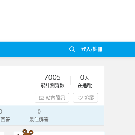
登入/註冊
7005
0
人
累計瀏覽數
在追蹤
站內簡訊
追蹤
0
0
請回答
最佳解答