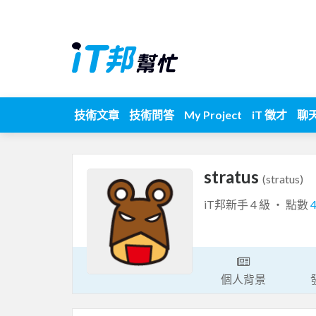
技術文章
技術問答
My Project
iT 徵才
聊
stratus
(stratus)
iT邦新手 4 級 ‧ 點數
個人背景