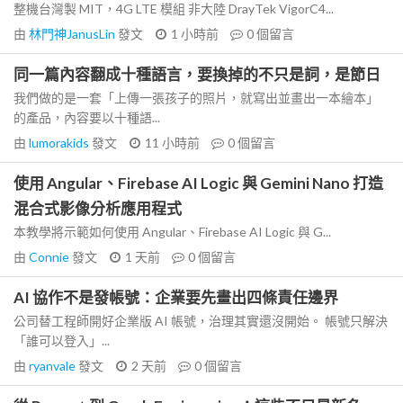
整機台灣製 MIT，4G LTE 模組 非大陸 DrayTek VigorC4...
由
林門神JanusLin
發文
1 小時前
0
個留言
同一篇內容翻成十種語言，要換掉的不只是詞，是節日
我們做的是一套「上傳一張孩子的照片，就寫出並畫出一本繪本」
的產品，內容要以十種語...
由
lumorakids
發文
11 小時前
0
個留言
使用 Angular、Firebase AI Logic 與 Gemini Nano 打造
混合式影像分析應用程式
本教學將示範如何使用 Angular、Firebase AI Logic 與 G...
由
Connie
發文
1 天前
0
個留言
AI 協作不是發帳號：企業要先畫出四條責任邊界
公司替工程師開好企業版 AI 帳號，治理其實還沒開始。 帳號只解決
「誰可以登入」...
由
ryanvale
發文
2 天前
0
個留言