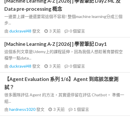
[Machine Learning A-Z [2026] ] 學習筆記 Day2 ML 及
Data pre-processing 概念
一邊要上課一邊還要寫這個不容易! 整個machine learning分成三個
步...
由
duckravel48
發文
3 天前
0
個留言
[Machine Learning A-Z [2026] ] 學習筆記 Day1
這個系列文章是Udemy上的課程延伸，因為我個人想趁著育嬰假空
檔學一點data...
由
duckravel48
發文
3 天前
0
個留言
【Agent Evaluation 系列 1/6】Agent 到底該怎麼測
試？
很多團隊評估 Agent 的方法，其實還停留在評估 Chatbot。 準備一
組...
由
hardness1020
發文
3 天前
1
個留言