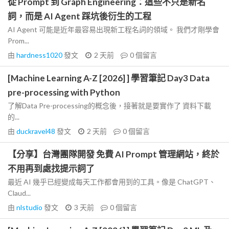
從 Prompt 到 Graph Engineering：這些不只是新名
詞，而是 AI Agent 踩坑後衍生的工程
AI Agent 可能是近年最容易出現新工程名詞的領域。 我們才剛學會
Prom...
由
hardness1020
發文
2 天前
0
個留言
[Machine Learning A-Z [2026] ] 學習筆記 Day3 Data
pre-processing with Python
了解Data Pre-processing的概念後，接著就是要實作了 資料下載
的...
由
duckravel48
發文
2 天前
0
個留言
【分享】台灣團隊開發 免費 AI Prompt 管理網站，終於
不用再到處找提示詞了
最近 AI 幾乎已經變成每天工作都會用到的工具。像是 ChatGPT、
Claud...
由
nlstudio
發文
3 天前
0
個留言