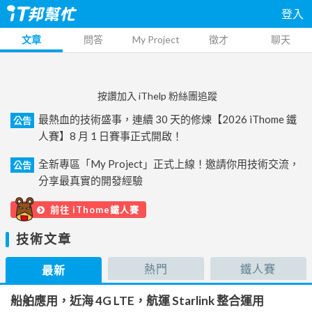
登入
文章
問答
My Project
徵才
聊天
按讚加入 iThelp 粉絲團追蹤
最熱血的技術盛事，連續 30 天的修煉【2026 iThome 鐵
公告
人賽】8 月 1 日賽事正式開啟！
全新專區「My Project」正式上線！邀請你用技術交流，
公告
分享最真實的開發經驗
前往 iThome鐵人賽
技術文章
熱門
鐵人賽
最新
船舶應用，近海 4G LTE，航運 Starlink 整合運用