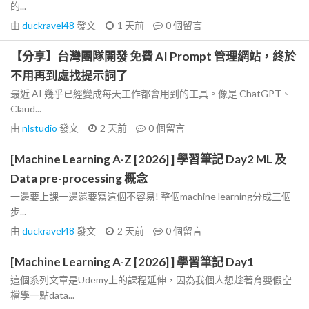
的...
由
duckravel48
發文
1 天前
0
個留言
【分享】台灣團隊開發 免費 AI Prompt 管理網站，終於
不用再到處找提示詞了
最近 AI 幾乎已經變成每天工作都會用到的工具。像是 ChatGPT、
Claud...
由
nlstudio
發文
2 天前
0
個留言
[Machine Learning A-Z [2026] ] 學習筆記 Day2 ML 及
Data pre-processing 概念
一邊要上課一邊還要寫這個不容易! 整個machine learning分成三個
步...
由
duckravel48
發文
2 天前
0
個留言
[Machine Learning A-Z [2026] ] 學習筆記 Day1
這個系列文章是Udemy上的課程延伸，因為我個人想趁著育嬰假空
檔學一點data...