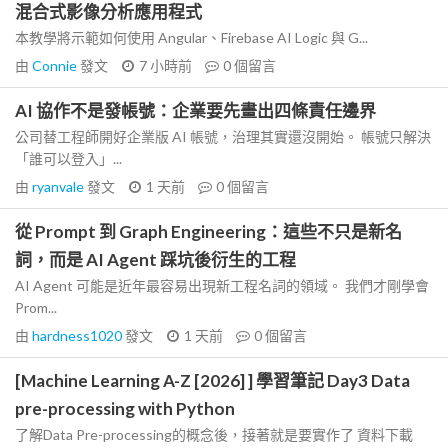
混合式影像分析應用程式
本教學將示範如何使用 Angular、Firebase AI Logic 與 G...
由
Connie
發文
7 小時前
0
個留言
AI 協作不是發帳號：企業要先畫出四條責任邊界
公司替工程師開好企業版 AI 帳號，治理其實還沒開始。 帳號只解決
「誰可以登入」...
由
ryanvale
發文
1 天前
0
個留言
從 Prompt 到 Graph Engineering：這些不只是新名
詞，而是 AI Agent 踩坑後衍生的工程
AI Agent 可能是近年最容易出現新工程名詞的領域。 我們才剛學會
Prom...
由
hardness1020
發文
1 天前
0
個留言
[Machine Learning A-Z [2026] ] 學習筆記 Day3 Data
pre-processing with Python
了解Data Pre-processing的概念後，接著就是要實作了 資料下載