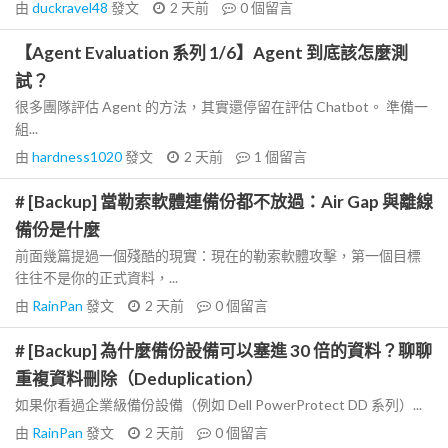
由
duckravel48
發文
2 天前
0
個留言
【Agent Evaluation 系列 1/6】Agent 到底該怎麼測
試？
很多團隊評估 Agent 的方法，其實還停留在評估 Chatbot。 準備一
組...
由
hardness1020
發文
2 天前
1
個留言
# [Backup] 當勒索軟體連備份都不放過：Air Gap 與離線
備份是什麼
前面幾篇提過一個殘酷的現實：現在的勒索軟體攻擊，第一個目標
往往不是你的正式資料，...
由
RainPan
發文
2 天前
0
個留言
# [Backup] 為什麼備份設備可以塞進 30 倍的資料？聊聊
重複資料刪除（Deduplication）
如果你看過企業級備份設備（例如 Dell PowerProtect DD 系列）...
由
RainPan
發文
2 天前
0
個留言