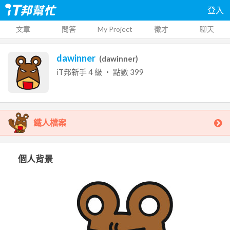
登入
文章
問答
My Project
徵才
聊天
dawinner
(
dawinner
)
iT邦新手
4
級 ‧ 點數
399
鐵人檔案
個人背景