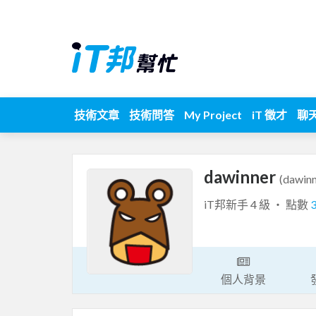
技術文章
技術問答
My Project
iT 徵才
聊
dawinner
(dawinn
iT邦新手 4 級 ‧ 點數
個人背景