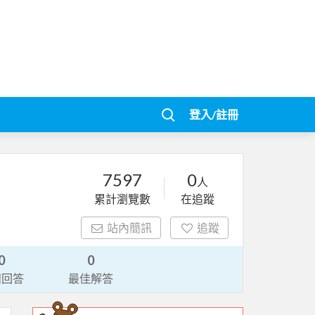
登入/註冊
7597
0
人
累計瀏覽數
在追蹤
站內簡訊
追蹤
0
0
請回答
最佳解答