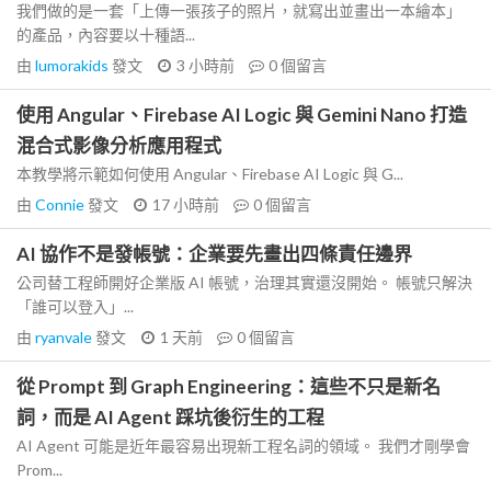
我們做的是一套「上傳一張孩子的照片，就寫出並畫出一本繪本」
的產品，內容要以十種語...
由
lumorakids
發文
3 小時前
0
個留言
使用 Angular、Firebase AI Logic 與 Gemini Nano 打造
混合式影像分析應用程式
本教學將示範如何使用 Angular、Firebase AI Logic 與 G...
由
Connie
發文
17 小時前
0
個留言
AI 協作不是發帳號：企業要先畫出四條責任邊界
公司替工程師開好企業版 AI 帳號，治理其實還沒開始。 帳號只解決
「誰可以登入」...
由
ryanvale
發文
1 天前
0
個留言
從 Prompt 到 Graph Engineering：這些不只是新名
詞，而是 AI Agent 踩坑後衍生的工程
AI Agent 可能是近年最容易出現新工程名詞的領域。 我們才剛學會
Prom...