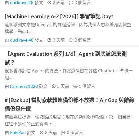
由
duckravel48
發文
2 天前
0
個留言
[Machine Learning A-Z [2026] ] 學習筆記 Day1
這個系列文章是Udemy上的課程延伸，因為我個人想趁著育嬰假空
檔學一點data...
由
duckravel48
發文
3 天前
0
個留言
【Agent Evaluation 系列 1/6】Agent 到底該怎麼測
試？
很多團隊評估 Agent 的方法，其實還停留在評估 Chatbot。 準備一
組...
由
hardness1020
發文
3 天前
1
個留言
# [Backup] 當勒索軟體連備份都不放過：Air Gap 與離線
備份是什麼
前面幾篇提過一個殘酷的現實：現在的勒索軟體攻擊，第一個目標
往往不是你的正式資料，...
由
RainPan
發文
3 天前
0
個留言