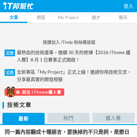
登入
文章
問答
My Project
徵才
聊天
按讚加入 iThelp 粉絲團追蹤
最熱血的技術盛事，連續 30 天的修煉【2026 iThome 鐵
公告
人賽】8 月 1 日賽事正式開啟！
全新專區「My Project」正式上線！邀請你用技術交流，
公告
分享最真實的開發經驗
前往 iThome鐵人賽
技術文章
熱門
鐵人賽
最新
同一篇內容翻成十種語言，要換掉的不只是詞，是節日