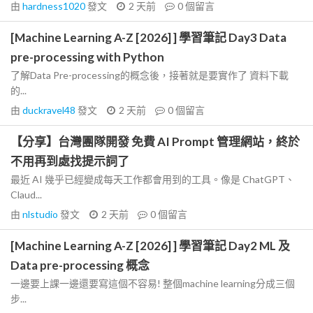
由
hardness1020
發文
2 天前
0
個留言
[Machine Learning A-Z [2026] ] 學習筆記 Day3 Data
pre-processing with Python
了解Data Pre-processing的概念後，接著就是要實作了 資料下載
的...
由
duckravel48
發文
2 天前
0
個留言
【分享】台灣團隊開發 免費 AI Prompt 管理網站，終於
不用再到處找提示詞了
最近 AI 幾乎已經變成每天工作都會用到的工具。像是 ChatGPT、
Claud...
由
nlstudio
發文
2 天前
0
個留言
[Machine Learning A-Z [2026] ] 學習筆記 Day2 ML 及
Data pre-processing 概念
一邊要上課一邊還要寫這個不容易! 整個machine learning分成三個
步...