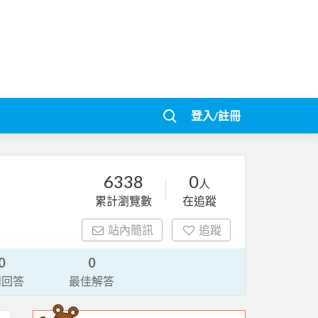
登入/註冊
6338
0
人
累計瀏覽數
在追蹤
站內簡訊
追蹤
0
0
請回答
最佳解答