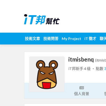
技術文章
技術問答
My Project
iT 徵才
聊
itmisbenq
(itmis
iT邦新手 4 級 ‧ 點數
個人背景