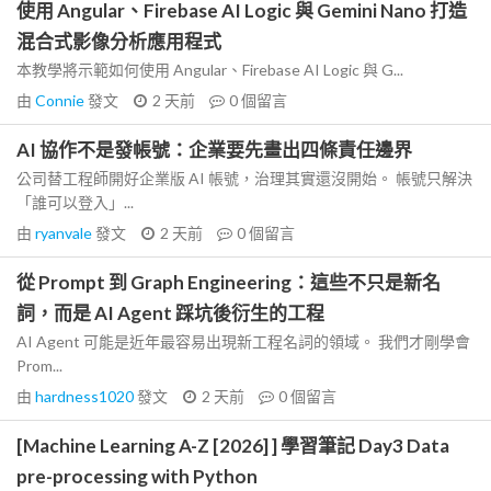
使用 Angular、Firebase AI Logic 與 Gemini Nano 打造
混合式影像分析應用程式
本教學將示範如何使用 Angular、Firebase AI Logic 與 G...
由
Connie
發文
2 天前
0
個留言
AI 協作不是發帳號：企業要先畫出四條責任邊界
公司替工程師開好企業版 AI 帳號，治理其實還沒開始。 帳號只解決
「誰可以登入」...
由
ryanvale
發文
2 天前
0
個留言
從 Prompt 到 Graph Engineering：這些不只是新名
詞，而是 AI Agent 踩坑後衍生的工程
AI Agent 可能是近年最容易出現新工程名詞的領域。 我們才剛學會
Prom...
由
hardness1020
發文
2 天前
0
個留言
[Machine Learning A-Z [2026] ] 學習筆記 Day3 Data
pre-processing with Python