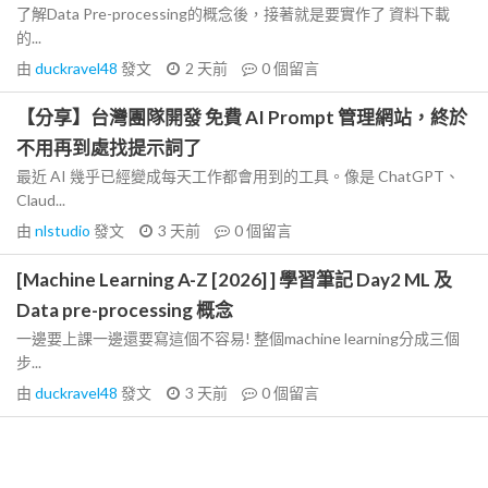
了解Data Pre-processing的概念後，接著就是要實作了 資料下載
的...
由
duckravel48
發文
2 天前
0
個留言
【分享】台灣團隊開發 免費 AI Prompt 管理網站，終於
不用再到處找提示詞了
最近 AI 幾乎已經變成每天工作都會用到的工具。像是 ChatGPT、
Claud...
由
nlstudio
發文
3 天前
0
個留言
[Machine Learning A-Z [2026] ] 學習筆記 Day2 ML 及
Data pre-processing 概念
一邊要上課一邊還要寫這個不容易! 整個machine learning分成三個
步...
由
duckravel48
發文
3 天前
0
個留言