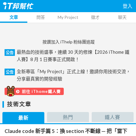
登入
文章
問答
My Project
徵才
聊天
按讚加入 iThelp 粉絲團追蹤
最熱血的技術盛事，連續 30 天的修煉【2026 iThome 鐵
公告
人賽】8 月 1 日賽事正式開啟！
全新專區「My Project」正式上線！邀請你用技術交流，
公告
分享最真實的開發經驗
前往 iThome鐵人賽
技術文章
熱門
鐵人賽
最新
Claude code 新手篇 5：換 section 不斷線 — 把「當下