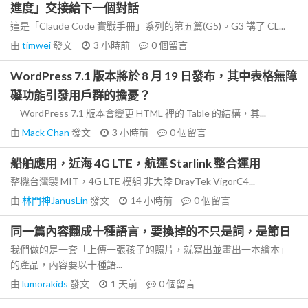
進度」交接給下一個對話
這是「Claude Code 實戰手冊」系列的第五篇(G5)。G3 講了 CL...
由
timwei
發文
3 小時前
0
個留言
WordPress 7.1 版本將於 8 月 19 日發布，其中表格無障
礙功能引發用戶群的擔憂？
WordPress 7.1 版本會變更 HTML 裡的 Table 的結構，其...
由
Mack Chan
發文
3 小時前
0
個留言
船舶應用，近海 4G LTE，航運 Starlink 整合運用
整機台灣製 MIT，4G LTE 模組 非大陸 DrayTek VigorC4...
由
林門神JanusLin
發文
14 小時前
0
個留言
同一篇內容翻成十種語言，要換掉的不只是詞，是節日
我們做的是一套「上傳一張孩子的照片，就寫出並畫出一本繪本」
的產品，內容要以十種語...
由
lumorakids
發文
1 天前
0
個留言