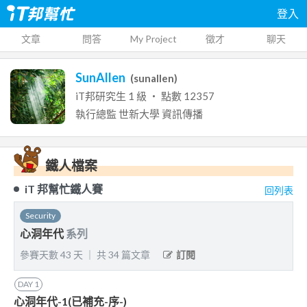
登入
文章
問答
My Project
徵才
聊天
SunAllen
(
sunallen
)
iT邦研究生
1
級 ‧ 點數
12357
執行總監
世新大學
資訊傳播
鐵人檔案
iT 邦幫忙鐵人賽
回列表
Security
心洞年代
系列
參賽天數
43
天
｜
共
34
篇文章
訂閱
DAY
1
心洞年代-1(已補充-序-)