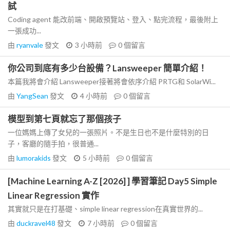
試
Coding agent 能改前端、開啟預覽站、登入、點完流程，最後附上
一張成功...
由
ryanvale
發文
3 小時前
0
個留言
你公司到底有多少台設備？Lansweeper 簡單介紹！
本篇我將會介紹 Lansweeper接著將會依序介紹 PRTG和 SolarWi...
由
YangSean
發文
4 小時前
0
個留言
模型到第七頁就忘了那個孩子
一位媽媽上傳了女兒的一張照片。不是生日也不是什麼特別的日
子，客廳的隨手拍，很普通...
由
lumorakids
發文
5 小時前
0
個留言
[Machine Learning A-Z [2026] ] 學習筆記 Day5 Simple
Linear Regression 實作
其實就只是在打基礎、simple linear regression在真實世界的...
由
duckravel48
發文
7 小時前
0
個留言