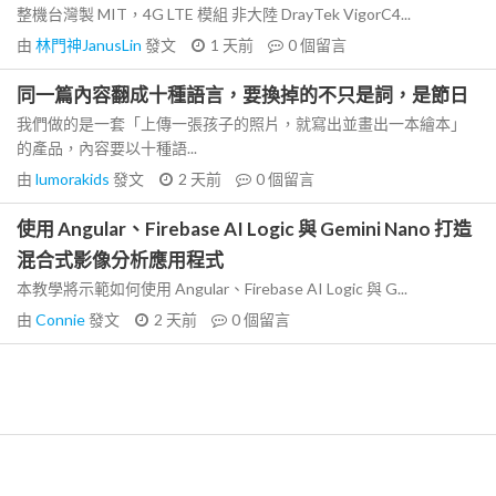
整機台灣製 MIT，4G LTE 模組 非大陸 DrayTek VigorC4...
由
林門神JanusLin
發文
1 天前
0
個留言
同一篇內容翻成十種語言，要換掉的不只是詞，是節日
我們做的是一套「上傳一張孩子的照片，就寫出並畫出一本繪本」
的產品，內容要以十種語...
由
lumorakids
發文
2 天前
0
個留言
使用 Angular、Firebase AI Logic 與 Gemini Nano 打造
混合式影像分析應用程式
本教學將示範如何使用 Angular、Firebase AI Logic 與 G...
由
Connie
發文
2 天前
0
個留言