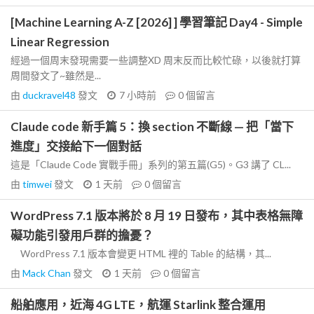
[Machine Learning A-Z [2026] ] 學習筆記 Day4 - Simple
Linear Regression
經過一個周末發現需要一些調整XD 周末反而比較忙碌，以後就打算
周間發文了~雖然是...
由
duckravel48
發文
7 小時前
0
個留言
Claude code 新手篇 5：換 section 不斷線 — 把「當下
進度」交接給下一個對話
這是「Claude Code 實戰手冊」系列的第五篇(G5)。G3 講了 CL...
由
timwei
發文
1 天前
0
個留言
WordPress 7.1 版本將於 8 月 19 日發布，其中表格無障
礙功能引發用戶群的擔憂？
WordPress 7.1 版本會變更 HTML 裡的 Table 的結構，其...
由
Mack Chan
發文
1 天前
0
個留言
船舶應用，近海 4G LTE，航運 Starlink 整合運用