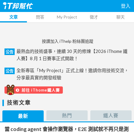
登入
文章
問答
My Project
徵才
聊天
按讚加入 iThelp 粉絲團追蹤
最熱血的技術盛事，連續 30 天的修煉【2026 iThome 鐵
公告
人賽】8 月 1 日賽事正式開啟！
全新專區「My Project」正式上線！邀請你用技術交流，
公告
分享最真實的開發經驗
前往 iThome鐵人賽
技術文章
熱門
鐵人賽
最新
當 coding agent 會操作瀏覽器，E2E 測試就不再只是測