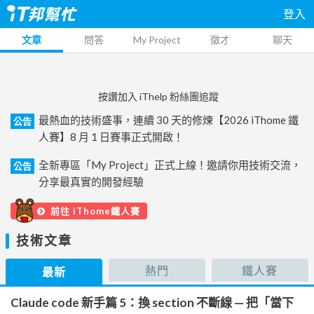
登入
文章
問答
My Project
徵才
聊天
按讚加入 iThelp 粉絲團追蹤
最熱血的技術盛事，連續 30 天的修煉【2026 iThome 鐵
公告
人賽】8 月 1 日賽事正式開啟！
全新專區「My Project」正式上線！邀請你用技術交流，
公告
分享最真實的開發經驗
前往 iThome鐵人賽
技術文章
熱門
鐵人賽
最新
Claude code 新手篇 5：換 section 不斷線 — 把「當下