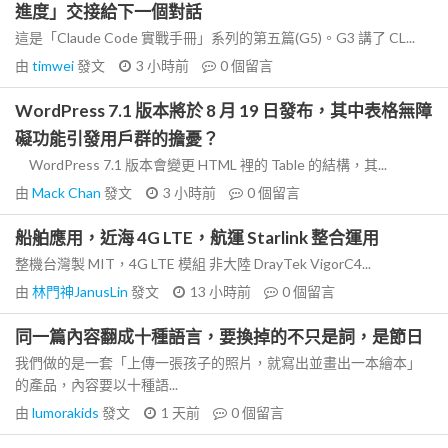
進度」交接給下一個對話
這是「Claude Code 實戰手冊」系列的第五篇(G5)。G3 講了 CL...
由
timwei
發文
3 小時前
0
個留言
WordPress 7.1 版本將於 8 月 19 日發布，其中表格無障
礙功能引發用戶群的擔憂？
WordPress 7.1 版本會變更 HTML 裡的 Table 的結構，其...
由
Mack Chan
發文
3 小時前
0
個留言
船舶應用，近海 4G LTE，航運 Starlink 整合運用
整機台灣製 MIT，4G LTE 模組 非大陸 DrayTek VigorC4...
由
林門神JanusLin
發文
13 小時前
0
個留言
同一篇內容翻成十種語言，要換掉的不只是詞，是節日
我們做的是一套「上傳一張孩子的照片，就寫出並畫出一本繪本」
的產品，內容要以十種語...
由
lumorakids
發文
1 天前
0
個留言