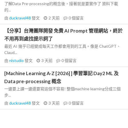
了解Data Pre-processing的概念後，接著就是要實作了 資料下載
的...
由
duckravel48
發文
2 天前
0
個留言
【分享】台灣團隊開發 免費 AI Prompt 管理網站，終於
不用再到處找提示詞了
最近 AI 幾乎已經變成每天工作都會用到的工具。像是 ChatGPT、
Claud...
由
nlstudio
發文
3 天前
0
個留言
[Machine Learning A-Z [2026] ] 學習筆記 Day2 ML 及
Data pre-processing 概念
一邊要上課一邊還要寫這個不容易! 整個machine learning分成三個
步...
由
duckravel48
發文
3 天前
0
個留言