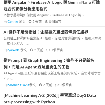
使用 Angular、Firebase AI Logic 與 Gemini Nano 打造
混合式影像分析應用程式
本教學將示範如何使用 Angular、Firebase AI Logic 與 G...
由
Connie
發文
2 天前
0
個留言
AI 協作不是發帳號：企業要先畫出四條責任邊界
公司替工程師開好企業版 AI 帳號，治理其實還沒開始。 帳號只解決
「誰可以登入」...
由
ryanvale
發文
2 天前
0
個留言
從 Prompt 到 Graph Engineering：這些不只是新名
詞，而是 AI Agent 踩坑後衍生的工程
AI Agent 可能是近年最容易出現新工程名詞的領域。 我們才剛學會
Prom...
由
hardness1020
發文
2 天前
0
個留言
[Machine Learning A-Z [2026] ] 學習筆記 Day3 Data
pre-processing with Python