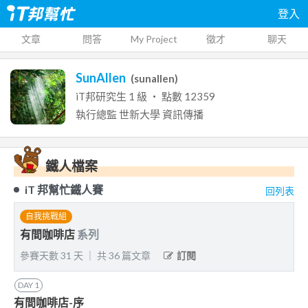
登入
文章
問答
My Project
徵才
聊天
SunAllen
(
sunallen
)
iT邦研究生
1
級 ‧ 點數
12359
執行總監
世新大學
資訊傳播
鐵人檔案
iT 邦幫忙鐵人賽
回列表
自我挑戰組
有間咖啡店
系列
參賽天數
31
天
｜
共
36
篇文章
訂閱
DAY
1
有間咖啡店-序