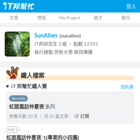
登入
文章
問答
My Project
徵才
聊天
SunAllen
(
sunallen
)
iT邦研究生
1
級 ‧ 點數
12355
執行總監
世新大學
資訊傳播
鐵人檔案
iT 邦幫忙鐵人賽
回列表
Security
虹語嵐訪仲夏夜
系列
參賽天數
30
天
｜
共
31
篇文章
訂閱
DAY
1
虹語嵐訪仲夏夜-1(專業的小四篇)