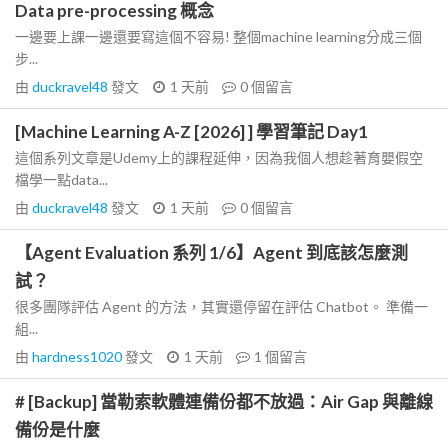
Data pre-processing 概念
一邊要上課一邊還要寫這個不容易! 整個machine learning分成三個
步...
由
duckravel48
發文
1 天前
0
個留言
[Machine Learning A-Z [2026] ] 學習筆記 Day1
這個系列文章是Udemy上的課程延伸，因為我個人想趁著育嬰假空
檔學一點data...
由
duckravel48
發文
1 天前
0
個留言
【Agent Evaluation 系列 1/6】Agent 到底該怎麼測
試？
很多團隊評估 Agent 的方法，其實還停留在評估 Chatbot。 準備一
組...
由
hardness1020
發文
1 天前
1
個留言
# [Backup] 當勒索軟體連備份都不放過：Air Gap 與離線
備份是什麼