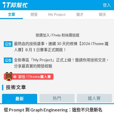
登入
文章
問答
My Project
徵才
聊天
按讚加入 iThelp 粉絲團追蹤
最熱血的技術盛事，連續 30 天的修煉【2026 iThome 鐵
公告
人賽】8 月 1 日賽事正式開啟！
全新專區「My Project」正式上線！邀請你用技術交流，
公告
分享最真實的開發經驗
前往 iThome鐵人賽
技術文章
熱門
鐵人賽
最新
從 Prompt 到 Graph Engineering：這些不只是新名