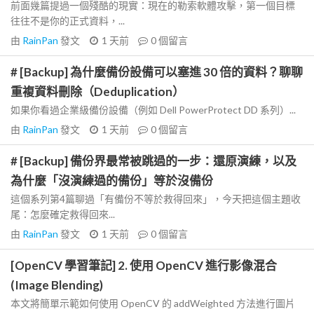
前面幾篇提過一個殘酷的現實：現在的勒索軟體攻擊，第一個目標
往往不是你的正式資料，...
由
RainPan
發文
1 天前
0
個留言
# [Backup] 為什麼備份設備可以塞進 30 倍的資料？聊聊
重複資料刪除（Deduplication）
如果你看過企業級備份設備（例如 Dell PowerProtect DD 系列）...
由
RainPan
發文
1 天前
0
個留言
# [Backup] 備份界最常被跳過的一步：還原演練，以及
為什麼「沒演練過的備份」等於沒備份
這個系列第4篇聊過「有備份不等於救得回來」，今天把這個主題收
尾：怎麼確定救得回來...
由
RainPan
發文
1 天前
0
個留言
[OpenCV 學習筆記] 2. 使用 OpenCV 進行影像混合
(Image Blending)
本文將簡單示範如何使用 OpenCV 的 addWeighted 方法進行圖片