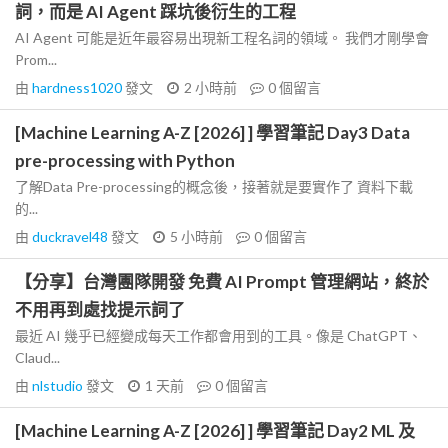
詞，而是 AI Agent 踩坑後衍生的工程
AI Agent 可能是近年最容易出現新工程名詞的領域。 我們才剛學會
Prom...
由
hardness1020
發文
2 小時前
0
個留言
[Machine Learning A-Z [2026] ] 學習筆記 Day3 Data
pre-processing with Python
了解Data Pre-processing的概念後，接著就是要實作了 資料下載
的...
由
duckravel48
發文
5 小時前
0
個留言
【分享】台灣團隊開發 免費 AI Prompt 管理網站，終於
不用再到處找提示詞了
最近 AI 幾乎已經變成每天工作都會用到的工具。像是 ChatGPT、
Claud...
由
nlstudio
發文
1 天前
0
個留言
[Machine Learning A-Z [2026] ] 學習筆記 Day2 ML 及