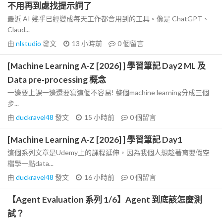
不用再到處找提示詞了
最近 AI 幾乎已經變成每天工作都會用到的工具。像是 ChatGPT、
Claud...
由
nlstudio
發文
13 小時前
0
個留言
[Machine Learning A-Z [2026] ] 學習筆記 Day2 ML 及
Data pre-processing 概念
一邊要上課一邊還要寫這個不容易! 整個machine learning分成三個
步...
由
duckravel48
發文
15 小時前
0
個留言
[Machine Learning A-Z [2026] ] 學習筆記 Day1
這個系列文章是Udemy上的課程延伸，因為我個人想趁著育嬰假空
檔學一點data...
由
duckravel48
發文
16 小時前
0
個留言
【Agent Evaluation 系列 1/6】Agent 到底該怎麼測
試？