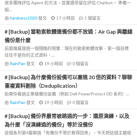
很多團隊評估 Agent 的方法，其實還停留在評估 Chatbot。 準備一
組...
由
hardness1020
發文
17 小時前
1
個留言
# [Backup] 當勒索軟體連備份都不放過：Air Gap 與離線
備份是什麼
前面幾篇提過一個殘酷的現實：現在的勒索軟體攻擊，第一個目標
往往不是你的正式資料，...
由
RainPan
發文
19 小時前
0
個留言
# [Backup] 為什麼備份設備可以塞進 30 倍的資料？聊聊
重複資料刪除（Deduplication）
如果你看過企業級備份設備（例如 Dell PowerProtect DD 系列）...
由
RainPan
發文
19 小時前
0
個留言
# [Backup] 備份界最常被跳過的一步：還原演練，以及
為什麼「沒演練過的備份」等於沒備份
這個系列第4篇聊過「有備份不等於救得回來」，今天把這個主題收