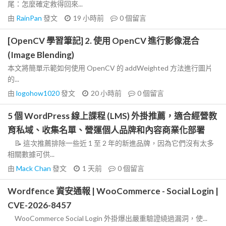
尾：怎麼確定救得回來...
由
RainPan
發文
19 小時前
0
個留言
[OpenCV 學習筆記] 2. 使用 OpenCV 進行影像混合
(Image Blending)
本文將簡單示範如何使用 OpenCV 的 addWeighted 方法進行圖片
的...
由
logohow1020
發文
20 小時前
0
個留言
5 個 WordPress 線上課程 (LMS) 外掛推薦，適合經營教
育私域、收集名單、營運個人品牌和內容商業化部署
📝 這次推薦排除一些近 1 至 2 年的新進品牌，因為它們沒有太多
相關數據可供...
由
Mack Chan
發文
1 天前
0
個留言
Wordfence 資安通報 | WooCommerce - Social Login |
CVE-2026-8457
WooCommerce Social Login 外掛爆出嚴重驗證繞過漏洞，使...