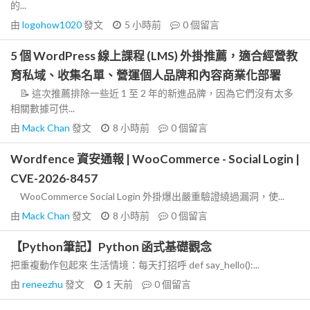
的...
由
logohow1020
發文
5 小時前
0
個留言
5 個 WordPress 線上課程 (LMS) 外掛推薦，適合經營教
育私域、收集名單、營運個人品牌和內容商業化部署
📝 這次推薦排除一些近 1 至 2 年的新進品牌，因為它們沒有太多
相關數據可供...
由
Mack Chan
發文
8 小時前
0
個留言
Wordfence 資安通報 | WooCommerce - Social Login |
CVE-2026-8457
WooCommerce Social Login 外掛爆出嚴重驗證繞過漏洞，使...
由
Mack Chan
發文
8 小時前
0
個留言
【Python筆記】Python 函式基礎觀念
把重複動作包起來 生活情境：每天打招呼 def say_hello():...
由
reneezhu
發文
1 天前
0
個留言