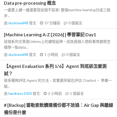
Data pre-processing 概念
一邊要上課一邊還要寫這個不容易! 整個machine learning分成三個
步...
由
duckravel48
發文
37 分鐘前
0
個留言
[Machine Learning A-Z [2026] ] 學習筆記 Day1
這個系列文章是Udemy上的課程延伸，因為我個人想趁著育嬰假空
檔學一點data...
由
duckravel48
發文
1 小時前
0
個留言
【Agent Evaluation 系列 1/6】Agent 到底該怎麼測
試？
很多團隊評估 Agent 的方法，其實還停留在評估 Chatbot。 準備一
組...
由
hardness1020
發文
2 小時前
1
個留言
# [Backup] 當勒索軟體連備份都不放過：Air Gap 與離線
備份是什麼