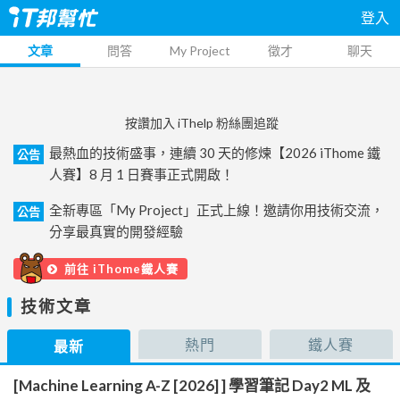
登入
文章
問答
My Project
徵才
聊天
按讚加入 iThelp 粉絲團追蹤
最熱血的技術盛事，連續 30 天的修煉【2026 iThome 鐵
公告
人賽】8 月 1 日賽事正式開啟！
全新專區「My Project」正式上線！邀請你用技術交流，
公告
分享最真實的開發經驗
前往 iThome鐵人賽
技術文章
熱門
鐵人賽
最新
[Machine Learning A-Z [2026] ] 學習筆記 Day2 ML 及