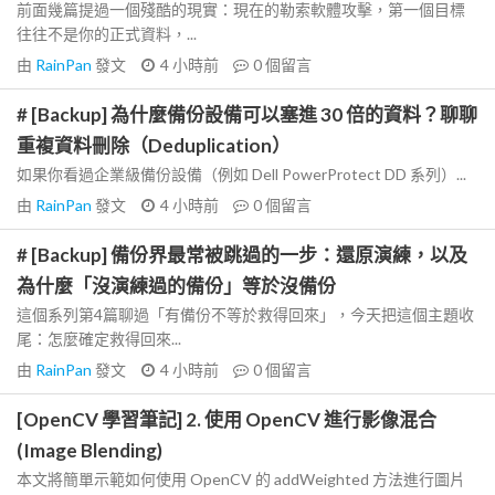
前面幾篇提過一個殘酷的現實：現在的勒索軟體攻擊，第一個目標
往往不是你的正式資料，...
由
RainPan
發文
4 小時前
0
個留言
# [Backup] 為什麼備份設備可以塞進 30 倍的資料？聊聊
重複資料刪除（Deduplication）
如果你看過企業級備份設備（例如 Dell PowerProtect DD 系列）...
由
RainPan
發文
4 小時前
0
個留言
# [Backup] 備份界最常被跳過的一步：還原演練，以及
為什麼「沒演練過的備份」等於沒備份
這個系列第4篇聊過「有備份不等於救得回來」，今天把這個主題收
尾：怎麼確定救得回來...
由
RainPan
發文
4 小時前
0
個留言
[OpenCV 學習筆記] 2. 使用 OpenCV 進行影像混合
(Image Blending)
本文將簡單示範如何使用 OpenCV 的 addWeighted 方法進行圖片