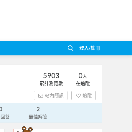
登入/註冊
5903
0
人
累計瀏覽數
在追蹤
站內簡訊
追蹤
0
2
請回答
最佳解答