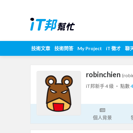
技術文章
技術問答
My Project
iT 徵才
聊
robinchien
(robi
iT邦新手 4 級 ‧ 點數
個人背景