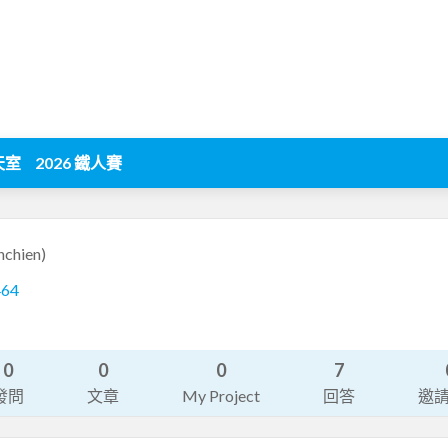
天室
2026 鐵人賽
nchien)
464
0
0
0
7
發問
文章
My Project
回答
邀