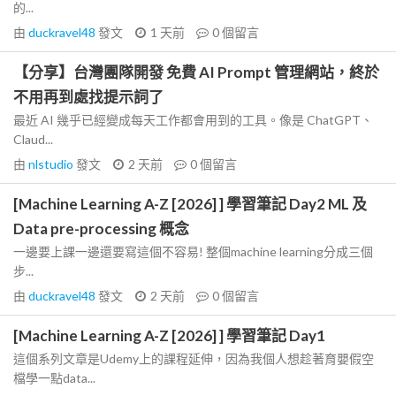
的...
由
duckravel48
發文
1 天前
0
個留言
【分享】台灣團隊開發 免費 AI Prompt 管理網站，終於
不用再到處找提示詞了
最近 AI 幾乎已經變成每天工作都會用到的工具。像是 ChatGPT、
Claud...
由
nlstudio
發文
2 天前
0
個留言
[Machine Learning A-Z [2026] ] 學習筆記 Day2 ML 及
Data pre-processing 概念
一邊要上課一邊還要寫這個不容易! 整個machine learning分成三個
步...
由
duckravel48
發文
2 天前
0
個留言
[Machine Learning A-Z [2026] ] 學習筆記 Day1
這個系列文章是Udemy上的課程延伸，因為我個人想趁著育嬰假空
檔學一點data...