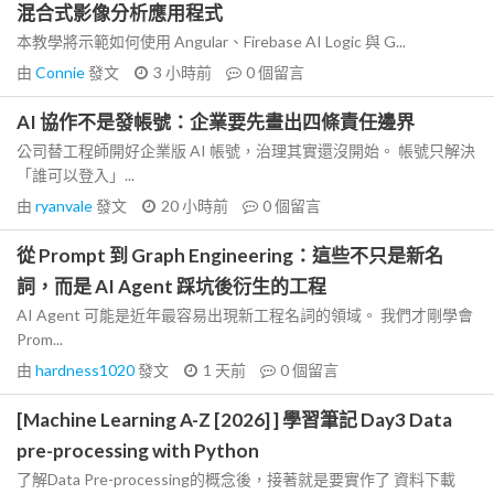
混合式影像分析應用程式
本教學將示範如何使用 Angular、Firebase AI Logic 與 G...
由
Connie
發文
3 小時前
0
個留言
AI 協作不是發帳號：企業要先畫出四條責任邊界
公司替工程師開好企業版 AI 帳號，治理其實還沒開始。 帳號只解決
「誰可以登入」...
由
ryanvale
發文
20 小時前
0
個留言
從 Prompt 到 Graph Engineering：這些不只是新名
詞，而是 AI Agent 踩坑後衍生的工程
AI Agent 可能是近年最容易出現新工程名詞的領域。 我們才剛學會
Prom...
由
hardness1020
發文
1 天前
0
個留言
[Machine Learning A-Z [2026] ] 學習筆記 Day3 Data
pre-processing with Python
了解Data Pre-processing的概念後，接著就是要實作了 資料下載