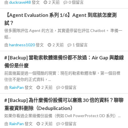
由
duckravel48
發文
2 天前
0
個留言
【Agent Evaluation 系列 1/6】Agent 到底該怎麼測
試？
很多團隊評估 Agent 的方法，其實還停留在評估 Chatbot。 準備一
組...
由
hardness1020
發文
2 天前
1
個留言
# [Backup] 當勒索軟體連備份都不放過：Air Gap 與離線
備份是什麼
前面幾篇提過一個殘酷的現實：現在的勒索軟體攻擊，第一個目標
往往不是你的正式資料，...
由
RainPan
發文
2 天前
0
個留言
# [Backup] 為什麼備份設備可以塞進 30 倍的資料？聊聊
重複資料刪除（Deduplication）
如果你看過企業級備份設備（例如 Dell PowerProtect DD 系列）...
由
RainPan
發文
2 天前
0
個留言