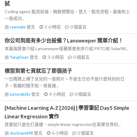
試
Coding agent 能改前端、開啟預覽站、登入、點完流程，最後附上
一張成功...
由
ryanvale
發文
2 小時前
0
個留言
你公司到底有多少台設備？Lansweeper 簡單介紹！
本篇我將會介紹 Lansweeper接著將會依序介紹 PRTG和 SolarWi...
由
YangSean
發文
3 小時前
0
個留言
模型到第七頁就忘了那個孩子
一位媽媽上傳了女兒的一張照片。不是生日也不是什麼特別的日
子，客廳的隨手拍，很普通...
由
lumorakids
發文
4 小時前
0
個留言
[Machine Learning A-Z [2026] ] 學習筆記 Day5 Simple
Linear Regression 實作
其實就只是在打基礎、simple linear regression在真實世界的...
由
duckravel48
發文
6 小時前
0
個留言