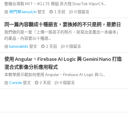
整機台灣製 MIT，4G LTE 模組 非大陸 DrayTek VigorC4...
由
林門神JanusLin
發文
1 天前
0
個留言
同一篇內容翻成十種語言，要換掉的不只是詞，是節日
我們做的是一套「上傳一張孩子的照片，就寫出並畫出一本繪本」
的產品，內容要以十種語...
由
lumorakids
發文
2 天前
0
個留言
使用 Angular、Firebase AI Logic 與 Gemini Nano 打造
混合式影像分析應用程式
本教學將示範如何使用 Angular、Firebase AI Logic 與 G...
由
Connie
發文
2 天前
0
個留言