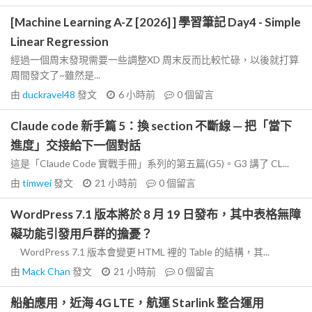
[Machine Learning A-Z [2026] ] 學習筆記 Day4 - Simple
Linear Regression
經過一個周末發現需要一些調整XD 周末反而比較忙碌，以後就打算
周間發文了~雖然是...
由
duckravel48
發文
6 小時前
0
個留言
Claude code 新手篇 5：換 section 不斷線 — 把「當下
進度」交接給下一個對話
這是「Claude Code 實戰手冊」系列的第五篇(G5)。G3 講了 CL...
由
timwei
發文
21 小時前
0
個留言
WordPress 7.1 版本將於 8 月 19 日發布，其中表格無障
礙功能引發用戶群的擔憂？
WordPress 7.1 版本會變更 HTML 裡的 Table 的結構，其...
由
Mack Chan
發文
21 小時前
0
個留言
船舶應用，近海 4G LTE，航運 Starlink 整合運用