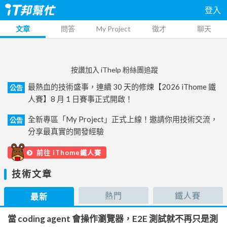
登入
文章
問答
My Project
徵才
聊天
按讚加入 iThelp 粉絲團追蹤
最熱血的技術盛事，連續 30 天的修煉【2026 iThome 鐵
公告
人賽】8 月 1 日賽事正式開啟！
全新專區「My Project」正式上線！邀請你用技術交流，
公告
分享最真實的開發經驗
前往 iThome鐵人賽
技術文章
熱門
鐵人賽
最新
當 coding agent 會操作瀏覽器，E2E 測試就不再只是測