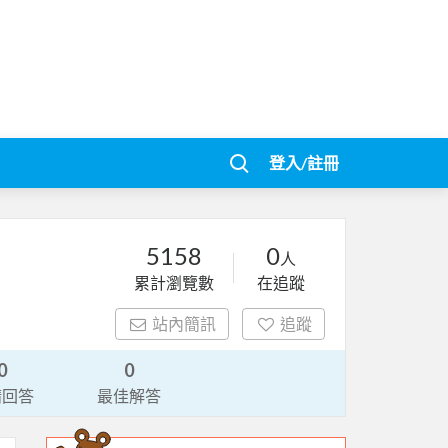
登入/註冊
5158
0
人
累計瀏覽數
在追蹤
站內簡訊
追蹤
0
0
請回答
最佳解答