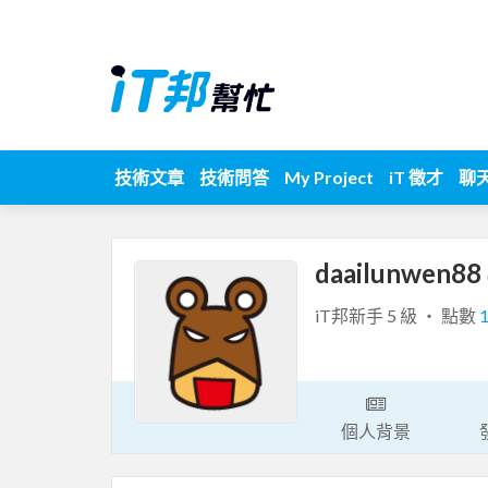
技術文章
技術問答
My Project
iT 徵才
聊
daailunwen88
iT邦新手 5 級 ‧ 點數
個人背景