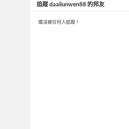
追蹤 daailunwen88 的邦友
還沒被任何人追蹤！