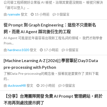
公司替工程師開好企業版 AI 帳號，治理其實還沒開始。 帳號只解決
「誰可以登入」...
由
ryanvale
發文
15 小時前
0
個留言
從 Prompt 到 Graph Engineering：這些不只是新名
詞，而是 AI Agent 踩坑後衍生的工程
AI Agent 可能是近年最容易出現新工程名詞的領域。 我們才剛學會
Prom...
由
hardness1020
發文
17 小時前
0
個留言
[Machine Learning A-Z [2026] ] 學習筆記 Day3 Data
pre-processing with Python
了解Data Pre-processing的概念後，接著就是要實作了 資料下載
的...
由
duckravel48
發文
20 小時前
0
個留言
【分享】台灣團隊開發 免費 AI Prompt 管理網站，終於
不用再到處找提示詞了