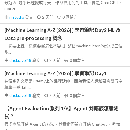
最近 AI 幾乎已經變成每天工作都會用到的工具。像是 ChatGPT、
Claud...
由
nlstudio
發文
2 天前
0
個留言
[Machine Learning A-Z [2026] ] 學習筆記 Day2 ML 及
Data pre-processing 概念
一邊要上課一邊還要寫這個不容易! 整個machine learning分成三個
步...
由
duckravel48
發文
2 天前
0
個留言
[Machine Learning A-Z [2026] ] 學習筆記 Day1
這個系列文章是Udemy上的課程延伸，因為我個人想趁著育嬰假空
檔學一點data...
由
duckravel48
發文
2 天前
0
個留言
【Agent Evaluation 系列 1/6】Agent 到底該怎麼測
試？
很多團隊評估 Agent 的方法，其實還停留在評估 Chatbot。 準備一