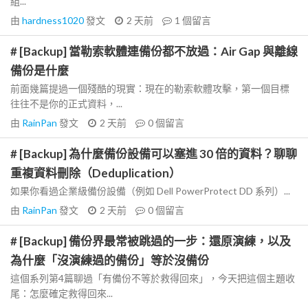
組...
由
hardness1020
發文
2 天前
1
個留言
# [Backup] 當勒索軟體連備份都不放過：Air Gap 與離線
備份是什麼
前面幾篇提過一個殘酷的現實：現在的勒索軟體攻擊，第一個目標
往往不是你的正式資料，...
由
RainPan
發文
2 天前
0
個留言
# [Backup] 為什麼備份設備可以塞進 30 倍的資料？聊聊
重複資料刪除（Deduplication）
如果你看過企業級備份設備（例如 Dell PowerProtect DD 系列）...
由
RainPan
發文
2 天前
0
個留言
# [Backup] 備份界最常被跳過的一步：還原演練，以及
為什麼「沒演練過的備份」等於沒備份
這個系列第4篇聊過「有備份不等於救得回來」，今天把這個主題收
尾：怎麼確定救得回來...