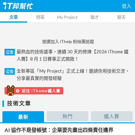
登入
文章
問答
My Project
徵才
聊天
按讚加入 iThelp 粉絲團追蹤
最熱血的技術盛事，連續 30 天的修煉【2026 iThome 鐵
公告
人賽】8 月 1 日賽事正式開啟！
全新專區「My Project」正式上線！邀請你用技術交流，
公告
分享最真實的開發經驗
前往 iThome鐵人賽
技術文章
熱門
鐵人賽
最新
AI 協作不是發帳號：企業要先畫出四條責任邊界