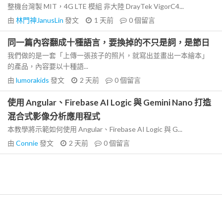
整機台灣製 MIT，4G LTE 模組 非大陸 DrayTek VigorC4...
由
林門神JanusLin
發文
1 天前
0
個留言
同一篇內容翻成十種語言，要換掉的不只是詞，是節日
我們做的是一套「上傳一張孩子的照片，就寫出並畫出一本繪本」
的產品，內容要以十種語...
由
lumorakids
發文
2 天前
0
個留言
使用 Angular、Firebase AI Logic 與 Gemini Nano 打造
混合式影像分析應用程式
本教學將示範如何使用 Angular、Firebase AI Logic 與 G...
由
Connie
發文
2 天前
0
個留言