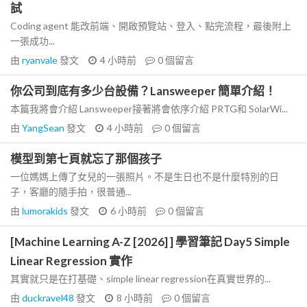
試
Coding agent 能改前端、開啟預覽站、登入、點完流程，最後附上
一張成功...
由
ryanvale
發文
4 小時前
0
個留言
你公司到底有多少台設備？Lansweeper 簡單介紹！
本篇我將會介紹 Lansweeper接著將會依序介紹 PRTG和 SolarWi...
由
YangSean
發文
4 小時前
0
個留言
模型到第七頁就忘了那個孩子
一位媽媽上傳了女兒的一張照片。不是生日也不是什麼特別的日
子，客廳的隨手拍，很普通...
由
lumorakids
發文
6 小時前
0
個留言
[Machine Learning A-Z [2026] ] 學習筆記 Day5 Simple
Linear Regression 實作
其實就只是在打基礎、simple linear regression在真實世界的...
由
duckravel48
發文
8 小時前
0
個留言