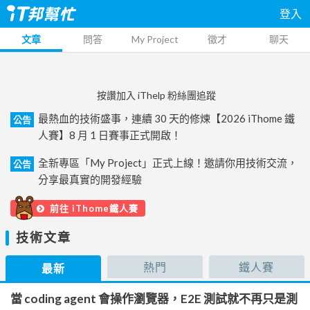
登入
文章
問答
My Project
徵才
聊天
按讚加入 iThelp 粉絲團追蹤
最熱血的技術盛事，連續 30 天的修煉【2026 iThome 鐵
公告
人賽】8 月 1 日賽事正式開啟！
全新專區「My Project」正式上線！邀請你用技術交流，
公告
分享最真實的開發經驗
前往 iThome鐵人賽
技術文章
熱門
鐵人賽
最新
當 coding agent 會操作瀏覽器，E2E 測試就不再只是測