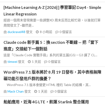
[Machine Learning A-Z [2026] ] 學習筆記 Day4 - Simple
Linear Regression
經過一個周末發現需要一些調整XD 周末反而比較忙碌，以後就打算
周間發文了~雖然是...
由
duckravel48
發文
8 小時前
0
個留言
Claude code 新手篇 5：換 section 不斷線 — 把「當下
進度」交接給下一個對話
這是「Claude Code 實戰手冊」系列的第五篇(G5)。G3 講了 CL...
由
timwei
發文
1 天前
0
個留言
WordPress 7.1 版本將於 8 月 19 日發布，其中表格無障
礙功能引發用戶群的擔憂？
WordPress 7.1 版本會變更 HTML 裡的 Table 的結構，其...
由
Mack Chan
發文
1 天前
0
個留言
船舶應用，近海 4G LTE，航運 Starlink 整合運用