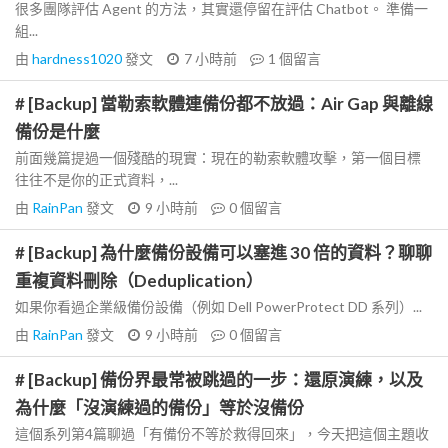
很多團隊評估 Agent 的方法，其實還停留在評估 Chatbot。 準備一
組...
由
hardness1020
發文
7 小時前
1
個留言
# [Backup] 當勒索軟體連備份都不放過：Air Gap 與離線
備份是什麼
前面幾篇提過一個殘酷的現實：現在的勒索軟體攻擊，第一個目標
往往不是你的正式資料，...
由
RainPan
發文
9 小時前
0
個留言
# [Backup] 為什麼備份設備可以塞進 30 倍的資料？聊聊
重複資料刪除（Deduplication）
如果你看過企業級備份設備（例如 Dell PowerProtect DD 系列）...
由
RainPan
發文
9 小時前
0
個留言
# [Backup] 備份界最常被跳過的一步：還原演練，以及
為什麼「沒演練過的備份」等於沒備份
這個系列第4篇聊過「有備份不等於救得回來」，今天把這個主題收