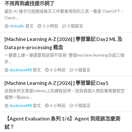
不用再到處找提示詞了
最近 AI 幾乎已經變成每天工作都會用到的工具。像是 ChatGPT、
Claud...
由
nlstudio
發文
3 小時前
0
個留言
[Machine Learning A-Z [2026] ] 學習筆記 Day2 ML 及
Data pre-processing 概念
一邊要上課一邊還要寫這個不容易! 整個machine learning分成三個
步...
由
duckravel48
發文
6 小時前
0
個留言
[Machine Learning A-Z [2026] ] 學習筆記 Day1
這個系列文章是Udemy上的課程延伸，因為我個人想趁著育嬰假空
檔學一點data...
由
duckravel48
發文
6 小時前
0
個留言
【Agent Evaluation 系列 1/6】Agent 到底該怎麼測
試？