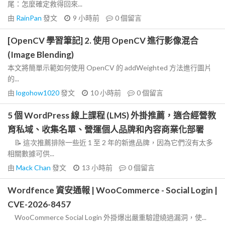
尾：怎麼確定救得回來...
由
RainPan
發文
9 小時前
0
個留言
[OpenCV 學習筆記] 2. 使用 OpenCV 進行影像混合
(Image Blending)
本文將簡單示範如何使用 OpenCV 的 addWeighted 方法進行圖片
的...
由
logohow1020
發文
10 小時前
0
個留言
5 個 WordPress 線上課程 (LMS) 外掛推薦，適合經營教
育私域、收集名單、營運個人品牌和內容商業化部署
📝 這次推薦排除一些近 1 至 2 年的新進品牌，因為它們沒有太多
相關數據可供...
由
Mack Chan
發文
13 小時前
0
個留言
Wordfence 資安通報 | WooCommerce - Social Login |
CVE-2026-8457
WooCommerce Social Login 外掛爆出嚴重驗證繞過漏洞，使...