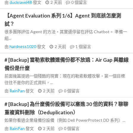
由
duckravel48
發文
2 天前
0
個留言
【Agent Evaluation 系列 1/6】Agent 到底該怎麼測
試？
很多團隊評估 Agent 的方法，其實還停留在評估 Chatbot。 準備一
組...
由
hardness1020
發文
2 天前
1
個留言
# [Backup] 當勒索軟體連備份都不放過：Air Gap 與離線
備份是什麼
前面幾篇提過一個殘酷的現實：現在的勒索軟體攻擊，第一個目標
往往不是你的正式資料，...
由
RainPan
發文
2 天前
0
個留言
# [Backup] 為什麼備份設備可以塞進 30 倍的資料？聊聊
重複資料刪除（Deduplication）
如果你看過企業級備份設備（例如 Dell PowerProtect DD 系列）...
由
RainPan
發文
2 天前
0
個留言