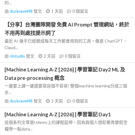
的...
由
duckravel48
發文
1 天前
0
個留言
【分享】台灣團隊開發 免費 AI Prompt 管理網站，終於
不用再到處找提示詞了
最近 AI 幾乎已經變成每天工作都會用到的工具。像是 ChatGPT、
Claud...
由
nlstudio
發文
2 天前
0
個留言
[Machine Learning A-Z [2026] ] 學習筆記 Day2 ML 及
Data pre-processing 概念
一邊要上課一邊還要寫這個不容易! 整個machine learning分成三個
步...
由
duckravel48
發文
2 天前
0
個留言
[Machine Learning A-Z [2026] ] 學習筆記 Day1
這個系列文章是Udemy上的課程延伸，因為我個人想趁著育嬰假空
檔學一點data...