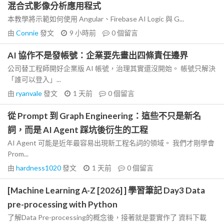
混合式影像分析應用程式
本教學將示範如何使用 Angular、Firebase AI Logic 與 G...
由
Connie
發文
9 小時前
0
個留言
AI 協作不是發帳號：企業要先畫出四條責任邊界
公司替工程師開好企業版 AI 帳號，治理其實還沒開始。 帳號只解決
「誰可以登入」...
由
ryanvale
發文
1 天前
0
個留言
從 Prompt 到 Graph Engineering：這些不只是新名
詞，而是 AI Agent 踩坑後衍生的工程
AI Agent 可能是近年最容易出現新工程名詞的領域。 我們才剛學會
Prom...
由
hardness1020
發文
1 天前
0
個留言
[Machine Learning A-Z [2026] ] 學習筆記 Day3 Data
pre-processing with Python
了解Data Pre-processing的概念後，接著就是要實作了 資料下載