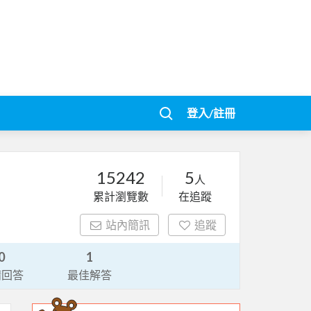
登入/註冊
15242
5
人
累計瀏覽數
在追蹤
站內簡訊
追蹤
0
1
請回答
最佳解答