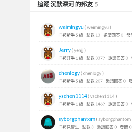
追蹤 沉默深河 的邦友
5
weimingyu
(
weimingyu
)
iT邦新手 5 級
點數
13
邀請回答
0
發
Jerry
(
yehjj
)
iT邦好手 1 級
點數
3379
邀請回答
0
chenlogy
(
chenlogy
)
iT邦新手 5 級
點數
207
邀請回答
0
yschen1114
(
yschen1114
)
iT邦新手 1 級
點數
1469
邀請回答
0
syborgphantom
(
syborgphantom
iT邦見習生
點數
3
邀請回答
0
發問
0