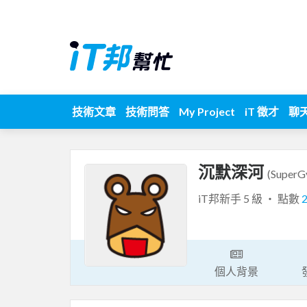
技術文章
技術問答
My Project
iT 徵才
聊
沉默深河
(SuperG
iT邦新手 5 級 ‧ 點數
個人背景