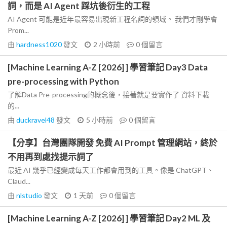
詞，而是 AI Agent 踩坑後衍生的工程
AI Agent 可能是近年最容易出現新工程名詞的領域。 我們才剛學會
Prom...
由
hardness1020
發文
2 小時前
0
個留言
[Machine Learning A-Z [2026] ] 學習筆記 Day3 Data
pre-processing with Python
了解Data Pre-processing的概念後，接著就是要實作了 資料下載
的...
由
duckravel48
發文
5 小時前
0
個留言
【分享】台灣團隊開發 免費 AI Prompt 管理網站，終於
不用再到處找提示詞了
最近 AI 幾乎已經變成每天工作都會用到的工具。像是 ChatGPT、
Claud...
由
nlstudio
發文
1 天前
0
個留言
[Machine Learning A-Z [2026] ] 學習筆記 Day2 ML 及