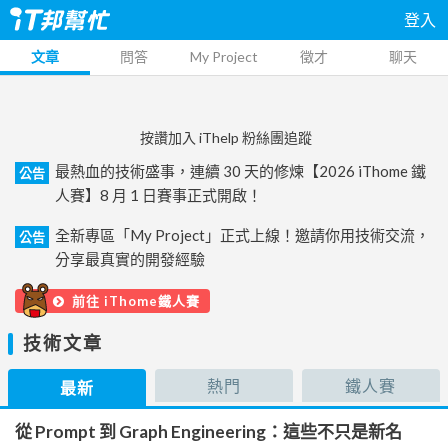
登入
文章
問答
My Project
徵才
聊天
按讚加入 iThelp 粉絲團追蹤
最熱血的技術盛事，連續 30 天的修煉【2026 iThome 鐵
公告
人賽】8 月 1 日賽事正式開啟！
全新專區「My Project」正式上線！邀請你用技術交流，
公告
分享最真實的開發經驗
前往 iThome鐵人賽
技術文章
熱門
鐵人賽
最新
從 Prompt 到 Graph Engineering：這些不只是新名