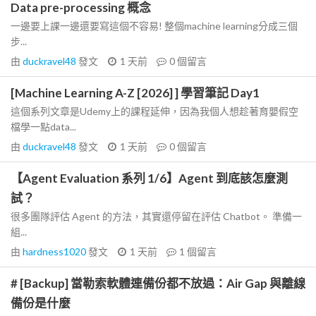
Data pre-processing 概念
一邊要上課一邊還要寫這個不容易! 整個machine learning分成三個
步...
由
duckravel48
發文
1 天前
0
個留言
[Machine Learning A-Z [2026] ] 學習筆記 Day1
這個系列文章是Udemy上的課程延伸，因為我個人想趁著育嬰假空
檔學一點data...
由
duckravel48
發文
1 天前
0
個留言
【Agent Evaluation 系列 1/6】Agent 到底該怎麼測
試？
很多團隊評估 Agent 的方法，其實還停留在評估 Chatbot。 準備一
組...
由
hardness1020
發文
1 天前
1
個留言
# [Backup] 當勒索軟體連備份都不放過：Air Gap 與離線
備份是什麼