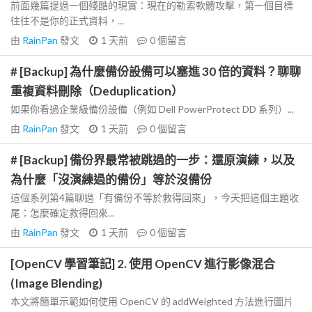
前面幾篇提過一個殘酷的現實：現在的勒索軟體攻擊，第一個目標
往往不是你的正式資料，...
由
RainPan
發文
1 天前
0
個留言
# [Backup] 為什麼備份設備可以塞進 30 倍的資料？聊聊
重複資料刪除（Deduplication）
如果你看過企業級備份設備（例如 Dell PowerProtect DD 系列）...
由
RainPan
發文
1 天前
0
個留言
# [Backup] 備份界最常被跳過的一步：還原演練，以及
為什麼「沒演練過的備份」等於沒備份
這個系列第4篇聊過「有備份不等於救得回來」，今天把這個主題收
尾：怎麼確定救得回來...
由
RainPan
發文
1 天前
0
個留言
[OpenCV 學習筆記] 2. 使用 OpenCV 進行影像混合
(Image Blending)
本文將簡單示範如何使用 OpenCV 的 addWeighted 方法進行圖片