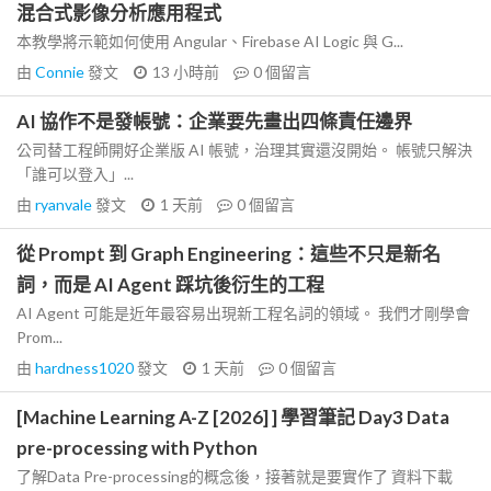
混合式影像分析應用程式
本教學將示範如何使用 Angular、Firebase AI Logic 與 G...
由
Connie
發文
13 小時前
0
個留言
AI 協作不是發帳號：企業要先畫出四條責任邊界
公司替工程師開好企業版 AI 帳號，治理其實還沒開始。 帳號只解決
「誰可以登入」...
由
ryanvale
發文
1 天前
0
個留言
從 Prompt 到 Graph Engineering：這些不只是新名
詞，而是 AI Agent 踩坑後衍生的工程
AI Agent 可能是近年最容易出現新工程名詞的領域。 我們才剛學會
Prom...
由
hardness1020
發文
1 天前
0
個留言
[Machine Learning A-Z [2026] ] 學習筆記 Day3 Data
pre-processing with Python
了解Data Pre-processing的概念後，接著就是要實作了 資料下載