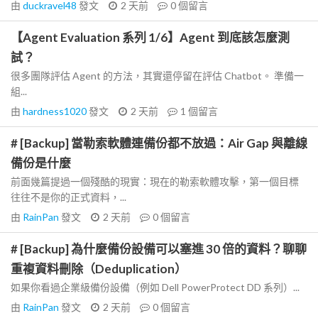
由
duckravel48
發文
2 天前
0
個留言
【Agent Evaluation 系列 1/6】Agent 到底該怎麼測
試？
很多團隊評估 Agent 的方法，其實還停留在評估 Chatbot。 準備一
組...
由
hardness1020
發文
2 天前
1
個留言
# [Backup] 當勒索軟體連備份都不放過：Air Gap 與離線
備份是什麼
前面幾篇提過一個殘酷的現實：現在的勒索軟體攻擊，第一個目標
往往不是你的正式資料，...
由
RainPan
發文
2 天前
0
個留言
# [Backup] 為什麼備份設備可以塞進 30 倍的資料？聊聊
重複資料刪除（Deduplication）
如果你看過企業級備份設備（例如 Dell PowerProtect DD 系列）...
由
RainPan
發文
2 天前
0
個留言