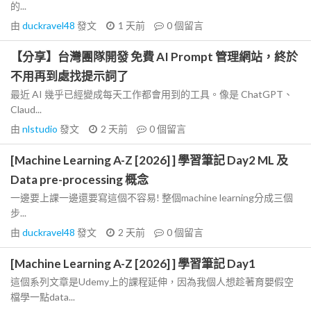
的...
由
duckravel48
發文
1 天前
0
個留言
【分享】台灣團隊開發 免費 AI Prompt 管理網站，終於
不用再到處找提示詞了
最近 AI 幾乎已經變成每天工作都會用到的工具。像是 ChatGPT、
Claud...
由
nlstudio
發文
2 天前
0
個留言
[Machine Learning A-Z [2026] ] 學習筆記 Day2 ML 及
Data pre-processing 概念
一邊要上課一邊還要寫這個不容易! 整個machine learning分成三個
步...
由
duckravel48
發文
2 天前
0
個留言
[Machine Learning A-Z [2026] ] 學習筆記 Day1
這個系列文章是Udemy上的課程延伸，因為我個人想趁著育嬰假空
檔學一點data...