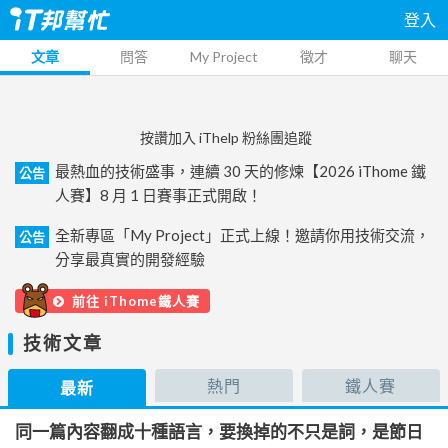
登入
文章
問答
My Project
徵才
聊天
按讚加入 iThelp 粉絲團追蹤
最熱血的技術盛事，連續 30 天的修煉【2026 iThome 鐵
公告
人賽】8 月 1 日賽事正式開啟！
全新專區「My Project」正式上線！邀請你用技術交流，
公告
分享最真實的開發經驗
前往 iThome鐵人賽
技術文章
熱門
鐵人賽
最新
同一篇內容翻成十種語言，要換掉的不只是詞，是節日