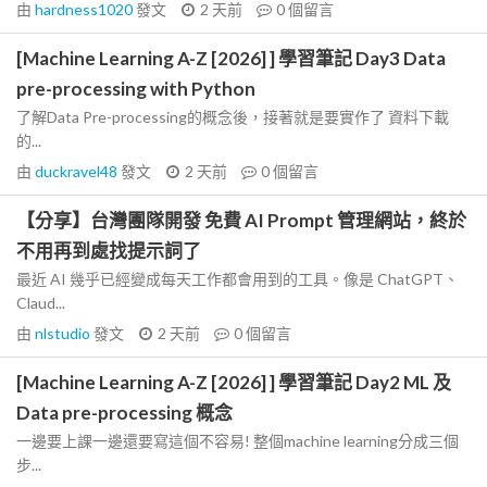
由
hardness1020
發文
2 天前
0
個留言
[Machine Learning A-Z [2026] ] 學習筆記 Day3 Data
pre-processing with Python
了解Data Pre-processing的概念後，接著就是要實作了 資料下載
的...
由
duckravel48
發文
2 天前
0
個留言
【分享】台灣團隊開發 免費 AI Prompt 管理網站，終於
不用再到處找提示詞了
最近 AI 幾乎已經變成每天工作都會用到的工具。像是 ChatGPT、
Claud...
由
nlstudio
發文
2 天前
0
個留言
[Machine Learning A-Z [2026] ] 學習筆記 Day2 ML 及
Data pre-processing 概念
一邊要上課一邊還要寫這個不容易! 整個machine learning分成三個
步...