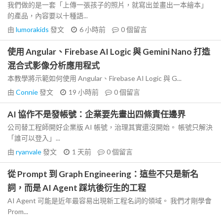
我們做的是一套「上傳一張孩子的照片，就寫出並畫出一本繪本」
的產品，內容要以十種語...
由
lumorakids
發文
6 小時前
0
個留言
使用 Angular、Firebase AI Logic 與 Gemini Nano 打造
混合式影像分析應用程式
本教學將示範如何使用 Angular、Firebase AI Logic 與 G...
由
Connie
發文
19 小時前
0
個留言
AI 協作不是發帳號：企業要先畫出四條責任邊界
公司替工程師開好企業版 AI 帳號，治理其實還沒開始。 帳號只解決
「誰可以登入」...
由
ryanvale
發文
1 天前
0
個留言
從 Prompt 到 Graph Engineering：這些不只是新名
詞，而是 AI Agent 踩坑後衍生的工程
AI Agent 可能是近年最容易出現新工程名詞的領域。 我們才剛學會
Prom...