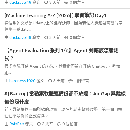
由
duckravel48
發文
3 天前
0
個留言
[Machine Learning A-Z [2026] ] 學習筆記 Day1
這個系列文章是Udemy上的課程延伸，因為我個人想趁著育嬰假空
檔學一點data...
由
duckravel48
發文
3 天前
0
個留言
【Agent Evaluation 系列 1/6】Agent 到底該怎麼測
試？
很多團隊評估 Agent 的方法，其實還停留在評估 Chatbot。 準備一
組...
由
hardness1020
發文
3 天前
1
個留言
# [Backup] 當勒索軟體連備份都不放過：Air Gap 與離線
備份是什麼
前面幾篇提過一個殘酷的現實：現在的勒索軟體攻擊，第一個目標
往往不是你的正式資料，...
由
RainPan
發文
3 天前
0
個留言