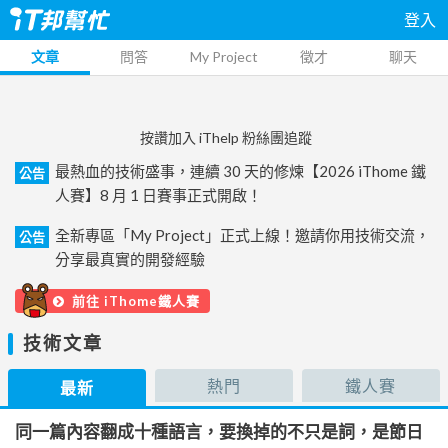
登入
文章
問答
My Project
徵才
聊天
按讚加入 iThelp 粉絲團追蹤
最熱血的技術盛事，連續 30 天的修煉【2026 iThome 鐵
公告
人賽】8 月 1 日賽事正式開啟！
全新專區「My Project」正式上線！邀請你用技術交流，
公告
分享最真實的開發經驗
前往 iThome鐵人賽
技術文章
熱門
鐵人賽
最新
同一篇內容翻成十種語言，要換掉的不只是詞，是節日