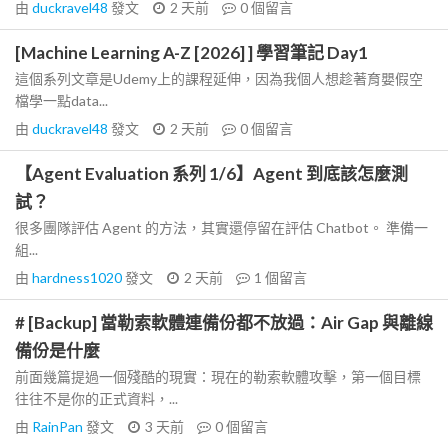
由
duckravel48
發文
2 天前
0
個留言
[Machine Learning A-Z [2026] ] 學習筆記 Day1
這個系列文章是Udemy上的課程延伸，因為我個人想趁著育嬰假空
檔學一點data...
由
duckravel48
發文
2 天前
0
個留言
【Agent Evaluation 系列 1/6】Agent 到底該怎麼測
試？
很多團隊評估 Agent 的方法，其實還停留在評估 Chatbot。 準備一
組...
由
hardness1020
發文
2 天前
1
個留言
# [Backup] 當勒索軟體連備份都不放過：Air Gap 與離線
備份是什麼
前面幾篇提過一個殘酷的現實：現在的勒索軟體攻擊，第一個目標
往往不是你的正式資料，...
由
RainPan
發文
3 天前
0
個留言