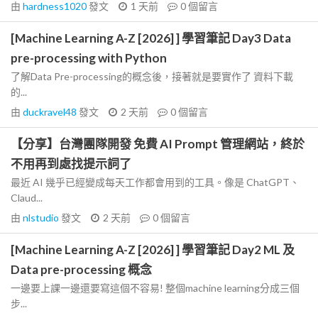
由
hardness1020
發文
1 天前
0
個留言
[Machine Learning A-Z [2026] ] 學習筆記 Day3 Data
pre-processing with Python
了解Data Pre-processing的概念後，接著就是要實作了 資料下載
的...
由
duckravel48
發文
2 天前
0
個留言
【分享】台灣團隊開發 免費 AI Prompt 管理網站，終於
不用再到處找提示詞了
最近 AI 幾乎已經變成每天工作都會用到的工具。像是 ChatGPT、
Claud...
由
nlstudio
發文
2 天前
0
個留言
[Machine Learning A-Z [2026] ] 學習筆記 Day2 ML 及
Data pre-processing 概念
一邊要上課一邊還要寫這個不容易! 整個machine learning分成三個
步...