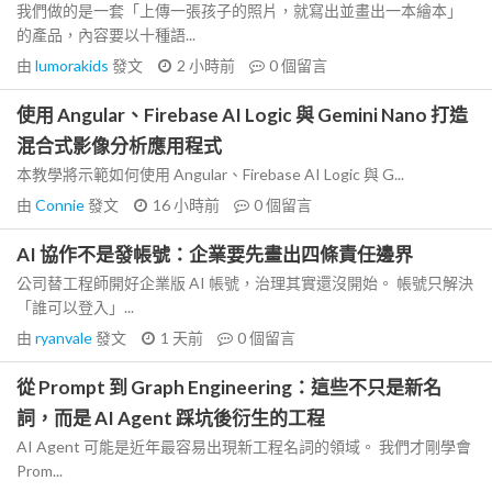
我們做的是一套「上傳一張孩子的照片，就寫出並畫出一本繪本」
的產品，內容要以十種語...
由
lumorakids
發文
2 小時前
0
個留言
使用 Angular、Firebase AI Logic 與 Gemini Nano 打造
混合式影像分析應用程式
本教學將示範如何使用 Angular、Firebase AI Logic 與 G...
由
Connie
發文
16 小時前
0
個留言
AI 協作不是發帳號：企業要先畫出四條責任邊界
公司替工程師開好企業版 AI 帳號，治理其實還沒開始。 帳號只解決
「誰可以登入」...
由
ryanvale
發文
1 天前
0
個留言
從 Prompt 到 Graph Engineering：這些不只是新名
詞，而是 AI Agent 踩坑後衍生的工程
AI Agent 可能是近年最容易出現新工程名詞的領域。 我們才剛學會
Prom...