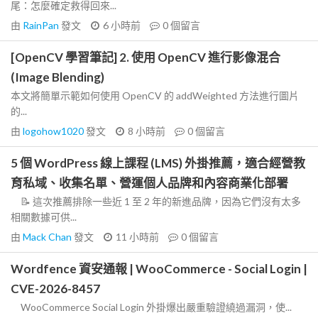
尾：怎麼確定救得回來...
由
RainPan
發文
6 小時前
0
個留言
[OpenCV 學習筆記] 2. 使用 OpenCV 進行影像混合
(Image Blending)
本文將簡單示範如何使用 OpenCV 的 addWeighted 方法進行圖片
的...
由
logohow1020
發文
8 小時前
0
個留言
5 個 WordPress 線上課程 (LMS) 外掛推薦，適合經營教
育私域、收集名單、營運個人品牌和內容商業化部署
📝 這次推薦排除一些近 1 至 2 年的新進品牌，因為它們沒有太多
相關數據可供...
由
Mack Chan
發文
11 小時前
0
個留言
Wordfence 資安通報 | WooCommerce - Social Login |
CVE-2026-8457
WooCommerce Social Login 外掛爆出嚴重驗證繞過漏洞，使...