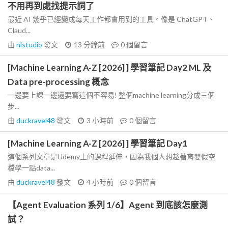
不用再到處找提示詞了
最近 AI 幾乎已經變成每天工作都會用到的工具。像是 ChatGPT、
Claud...
由
nlstudio
發文
13 分鐘前
0
個留言
[Machine Learning A-Z [2026] ] 學習筆記 Day2 ML 及
Data pre-processing 概念
一邊要上課一邊還要寫這個不容易! 整個machine learning分成三個
步...
由
duckravel48
發文
3 小時前
0
個留言
[Machine Learning A-Z [2026] ] 學習筆記 Day1
這個系列文章是Udemy上的課程延伸，因為我個人想趁著育嬰假空
檔學一點data...
由
duckravel48
發文
4 小時前
0
個留言
【Agent Evaluation 系列 1/6】Agent 到底該怎麼測
試？