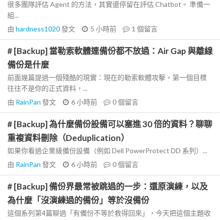
很多團隊評估 Agent 的方法，其實還停留在評估 Chatbot。 準備一
組...
由
hardness1020
發文
5 小時前
1
個留言
# [Backup] 當勒索軟體連備份都不放過：Air Gap 與離線
備份是什麼
前面幾篇提過一個殘酷的現實：現在的勒索軟體攻擊，第一個目標
往往不是你的正式資料，...
由
RainPan
發文
6 小時前
0
個留言
# [Backup] 為什麼備份設備可以塞進 30 倍的資料？聊聊
重複資料刪除（Deduplication）
如果你看過企業級備份設備（例如 Dell PowerProtect DD 系列）...
由
RainPan
發文
6 小時前
0
個留言
# [Backup] 備份界最常被跳過的一步：還原演練，以及
為什麼「沒演練過的備份」等於沒備份
這個系列第4篇聊過「有備份不等於救得回來」，今天把這個主題收