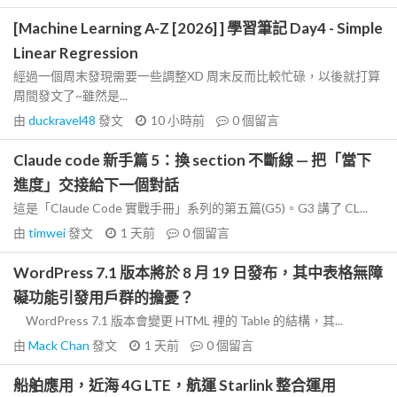
[Machine Learning A-Z [2026] ] 學習筆記 Day4 - Simple
Linear Regression
經過一個周末發現需要一些調整XD 周末反而比較忙碌，以後就打算
周間發文了~雖然是...
由
duckravel48
發文
10 小時前
0
個留言
Claude code 新手篇 5：換 section 不斷線 — 把「當下
進度」交接給下一個對話
這是「Claude Code 實戰手冊」系列的第五篇(G5)。G3 講了 CL...
由
timwei
發文
1 天前
0
個留言
WordPress 7.1 版本將於 8 月 19 日發布，其中表格無障
礙功能引發用戶群的擔憂？
WordPress 7.1 版本會變更 HTML 裡的 Table 的結構，其...
由
Mack Chan
發文
1 天前
0
個留言
船舶應用，近海 4G LTE，航運 Starlink 整合運用