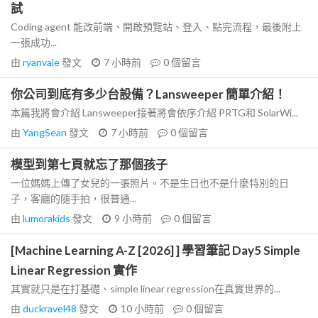
試
Coding agent 能改前端、開啟預覽站、登入、點完流程，最後附上
一張成功...
由
ryanvale
發文
7 小時前
0
個留言
你公司到底有多少台設備？Lansweeper 簡單介紹！
本篇我將會介紹 Lansweeper接著將會依序介紹 PRTG和 SolarWi...
由
YangSean
發文
7 小時前
0
個留言
模型到第七頁就忘了那個孩子
一位媽媽上傳了女兒的一張照片。不是生日也不是什麼特別的日
子，客廳的隨手拍，很普通...
由
lumorakids
發文
9 小時前
0
個留言
[Machine Learning A-Z [2026] ] 學習筆記 Day5 Simple
Linear Regression 實作
其實就只是在打基礎、simple linear regression在真實世界的...
由
duckravel48
發文
10 小時前
0
個留言