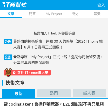
登入
文章
問答
My Project
徵才
聊天
按讚加入 iThelp 粉絲團追蹤
最熱血的技術盛事，連續 30 天的修煉【2026 iThome 鐵
公告
人賽】8 月 1 日賽事正式開啟！
全新專區「My Project」正式上線！邀請你用技術交流，
公告
分享最真實的開發經驗
前往 iThome鐵人賽
技術文章
熱門
鐵人賽
最新
當 coding agent 會操作瀏覽器，E2E 測試就不再只是測