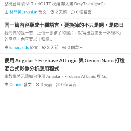
整機台灣製 MIT，4G LTE 模組 非大陸 DrayTek VigorC4...
由
林門神JanusLin
發文
2 天前
0
個留言
同一篇內容翻成十種語言，要換掉的不只是詞，是節日
我們做的是一套「上傳一張孩子的照片，就寫出並畫出一本繪本」
的產品，內容要以十種語...
由
lumorakids
發文
2 天前
0
個留言
使用 Angular、Firebase AI Logic 與 Gemini Nano 打造
混合式影像分析應用程式
本教學將示範如何使用 Angular、Firebase AI Logic 與 G...
由
Connie
發文
3 天前
0
個留言