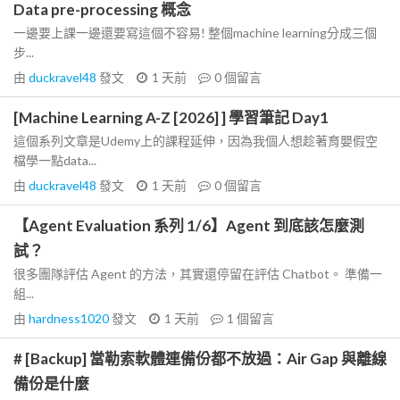
Data pre-processing 概念
一邊要上課一邊還要寫這個不容易! 整個machine learning分成三個
步...
由
duckravel48
發文
1 天前
0
個留言
[Machine Learning A-Z [2026] ] 學習筆記 Day1
這個系列文章是Udemy上的課程延伸，因為我個人想趁著育嬰假空
檔學一點data...
由
duckravel48
發文
1 天前
0
個留言
【Agent Evaluation 系列 1/6】Agent 到底該怎麼測
試？
很多團隊評估 Agent 的方法，其實還停留在評估 Chatbot。 準備一
組...
由
hardness1020
發文
1 天前
1
個留言
# [Backup] 當勒索軟體連備份都不放過：Air Gap 與離線
備份是什麼