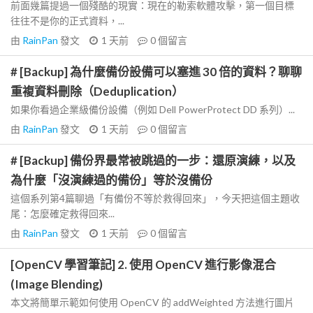
前面幾篇提過一個殘酷的現實：現在的勒索軟體攻擊，第一個目標
往往不是你的正式資料，...
由
RainPan
發文
1 天前
0
個留言
# [Backup] 為什麼備份設備可以塞進 30 倍的資料？聊聊
重複資料刪除（Deduplication）
如果你看過企業級備份設備（例如 Dell PowerProtect DD 系列）...
由
RainPan
發文
1 天前
0
個留言
# [Backup] 備份界最常被跳過的一步：還原演練，以及
為什麼「沒演練過的備份」等於沒備份
這個系列第4篇聊過「有備份不等於救得回來」，今天把這個主題收
尾：怎麼確定救得回來...
由
RainPan
發文
1 天前
0
個留言
[OpenCV 學習筆記] 2. 使用 OpenCV 進行影像混合
(Image Blending)
本文將簡單示範如何使用 OpenCV 的 addWeighted 方法進行圖片