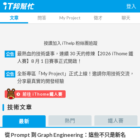
登入
文章
問答
My Project
徵才
聊天
按讚加入 iThelp 粉絲團追蹤
最熱血的技術盛事，連續 30 天的修煉【2026 iThome 鐵
公告
人賽】8 月 1 日賽事正式開啟！
全新專區「My Project」正式上線！邀請你用技術交流，
公告
分享最真實的開發經驗
前往 iThome鐵人賽
技術文章
熱門
鐵人賽
最新
從 Prompt 到 Graph Engineering：這些不只是新名