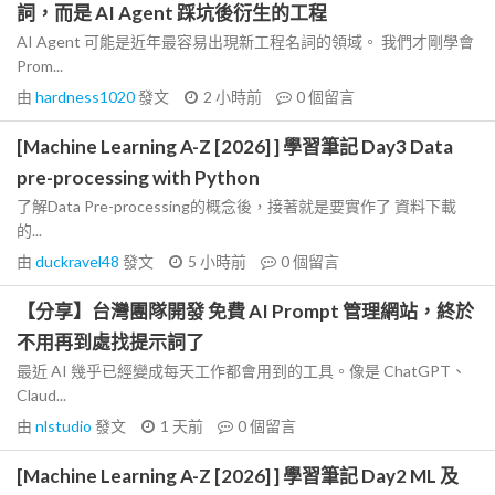
詞，而是 AI Agent 踩坑後衍生的工程
AI Agent 可能是近年最容易出現新工程名詞的領域。 我們才剛學會
Prom...
由
hardness1020
發文
2 小時前
0
個留言
[Machine Learning A-Z [2026] ] 學習筆記 Day3 Data
pre-processing with Python
了解Data Pre-processing的概念後，接著就是要實作了 資料下載
的...
由
duckravel48
發文
5 小時前
0
個留言
【分享】台灣團隊開發 免費 AI Prompt 管理網站，終於
不用再到處找提示詞了
最近 AI 幾乎已經變成每天工作都會用到的工具。像是 ChatGPT、
Claud...
由
nlstudio
發文
1 天前
0
個留言
[Machine Learning A-Z [2026] ] 學習筆記 Day2 ML 及