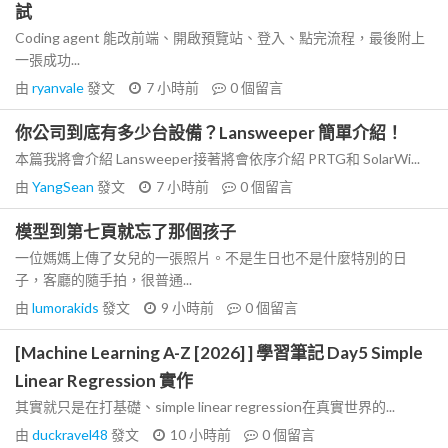
試
Coding agent 能改前端、開啟預覽站、登入、點完流程，最後附上
一張成功...
由
ryanvale
發文
7 小時前
0
個留言
你公司到底有多少台設備？Lansweeper 簡單介紹！
本篇我將會介紹 Lansweeper接著將會依序介紹 PRTG和 SolarWi...
由
YangSean
發文
7 小時前
0
個留言
模型到第七頁就忘了那個孩子
一位媽媽上傳了女兒的一張照片。不是生日也不是什麼特別的日
子，客廳的隨手拍，很普通...
由
lumorakids
發文
9 小時前
0
個留言
[Machine Learning A-Z [2026] ] 學習筆記 Day5 Simple
Linear Regression 實作
其實就只是在打基礎、simple linear regression在真實世界的...
由
duckravel48
發文
10 小時前
0
個留言