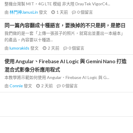
整機台灣製 MIT，4G LTE 模組 非大陸 DrayTek VigorC4...
由
林門神JanusLin
發文
1 天前
0
個留言
同一篇內容翻成十種語言，要換掉的不只是詞，是節日
我們做的是一套「上傳一張孩子的照片，就寫出並畫出一本繪本」
的產品，內容要以十種語...
由
lumorakids
發文
2 天前
0
個留言
使用 Angular、Firebase AI Logic 與 Gemini Nano 打造
混合式影像分析應用程式
本教學將示範如何使用 Angular、Firebase AI Logic 與 G...
由
Connie
發文
2 天前
0
個留言