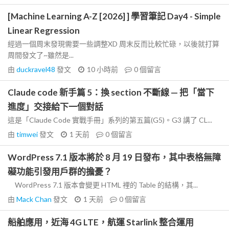
[Machine Learning A-Z [2026] ] 學習筆記 Day4 - Simple
Linear Regression
經過一個周末發現需要一些調整XD 周末反而比較忙碌，以後就打算
周間發文了~雖然是...
由
duckravel48
發文
10 小時前
0
個留言
Claude code 新手篇 5：換 section 不斷線 — 把「當下
進度」交接給下一個對話
這是「Claude Code 實戰手冊」系列的第五篇(G5)。G3 講了 CL...
由
timwei
發文
1 天前
0
個留言
WordPress 7.1 版本將於 8 月 19 日發布，其中表格無障
礙功能引發用戶群的擔憂？
WordPress 7.1 版本會變更 HTML 裡的 Table 的結構，其...
由
Mack Chan
發文
1 天前
0
個留言
船舶應用，近海 4G LTE，航運 Starlink 整合運用