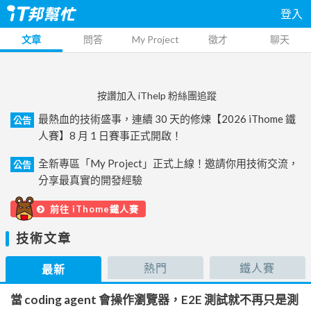
登入
文章
問答
My Project
徵才
聊天
按讚加入 iThelp 粉絲團追蹤
最熱血的技術盛事，連續 30 天的修煉【2026 iThome 鐵
公告
人賽】8 月 1 日賽事正式開啟！
全新專區「My Project」正式上線！邀請你用技術交流，
公告
分享最真實的開發經驗
前往 iThome鐵人賽
技術文章
熱門
鐵人賽
最新
當 coding agent 會操作瀏覽器，E2E 測試就不再只是測