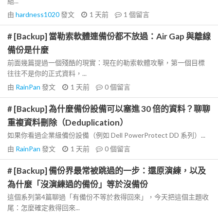
組...
由
hardness1020
發文
1 天前
1
個留言
# [Backup] 當勒索軟體連備份都不放過：Air Gap 與離線
備份是什麼
前面幾篇提過一個殘酷的現實：現在的勒索軟體攻擊，第一個目標
往往不是你的正式資料，...
由
RainPan
發文
1 天前
0
個留言
# [Backup] 為什麼備份設備可以塞進 30 倍的資料？聊聊
重複資料刪除（Deduplication）
如果你看過企業級備份設備（例如 Dell PowerProtect DD 系列）...
由
RainPan
發文
1 天前
0
個留言
# [Backup] 備份界最常被跳過的一步：還原演練，以及
為什麼「沒演練過的備份」等於沒備份
這個系列第4篇聊過「有備份不等於救得回來」，今天把這個主題收
尾：怎麼確定救得回來...