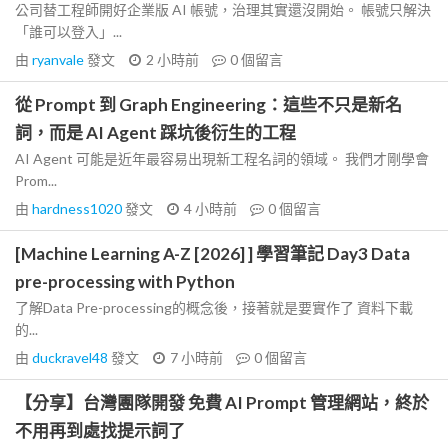
公司替工程師開好企業版 AI 帳號，治理其實還沒開始。 帳號只解決
「誰可以登入」...
由
ryanvale
發文
2 小時前
0
個留言
從 Prompt 到 Graph Engineering：這些不只是新名
詞，而是 AI Agent 踩坑後衍生的工程
AI Agent 可能是近年最容易出現新工程名詞的領域。 我們才剛學會
Prom...
由
hardness1020
發文
4 小時前
0
個留言
[Machine Learning A-Z [2026] ] 學習筆記 Day3 Data
pre-processing with Python
了解Data Pre-processing的概念後，接著就是要實作了 資料下載
的...
由
duckravel48
發文
7 小時前
0
個留言
【分享】台灣團隊開發 免費 AI Prompt 管理網站，終於
不用再到處找提示詞了