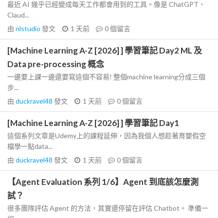
最近 AI 幾乎已經變成每天工作都會用到的工具。像是 ChatGPT、
Claud...
由
nlstudio
發文
1 天前
0
個留言
[Machine Learning A-Z [2026] ] 學習筆記 Day2 ML 及
Data pre-processing 概念
一邊要上課一邊還要寫這個不容易! 整個machine learning分成三個
步...
由
duckravel48
發文
1 天前
0
個留言
[Machine Learning A-Z [2026] ] 學習筆記 Day1
這個系列文章是Udemy上的課程延伸，因為我個人想趁著育嬰假空
檔學一點data...
由
duckravel48
發文
1 天前
0
個留言
【Agent Evaluation 系列 1/6】Agent 到底該怎麼測
試？
很多團隊評估 Agent 的方法，其實還停留在評估 Chatbot。 準備一