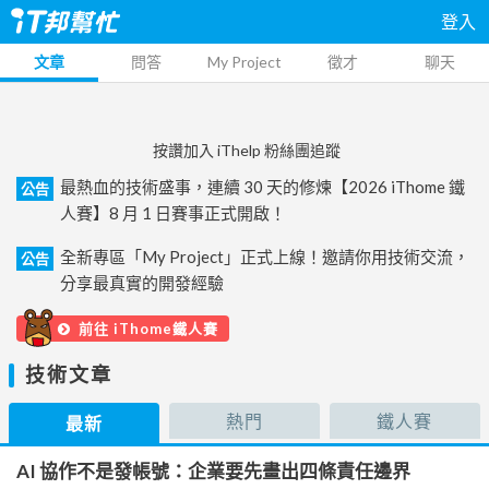
登入
文章
問答
My Project
徵才
聊天
按讚加入 iThelp 粉絲團追蹤
最熱血的技術盛事，連續 30 天的修煉【2026 iThome 鐵
公告
人賽】8 月 1 日賽事正式開啟！
全新專區「My Project」正式上線！邀請你用技術交流，
公告
分享最真實的開發經驗
前往 iThome鐵人賽
技術文章
熱門
鐵人賽
最新
AI 協作不是發帳號：企業要先畫出四條責任邊界