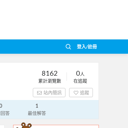
登入/註冊
8162
0
人
累計瀏覽數
在追蹤
站內簡訊
追蹤
0
1
請回答
最佳解答