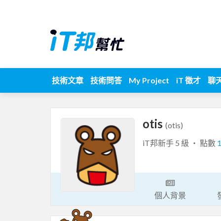
技術文章
技術問答
My Project
iT 徵才
聊
otis
(otis)
iT邦新手 5 級 ‧ 點數
個人背景