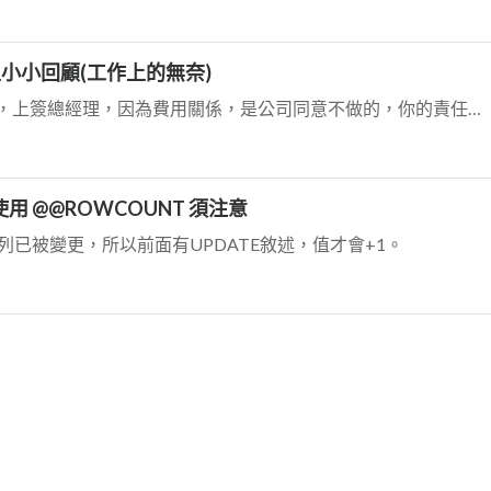
生小小回顧(工作上的無奈)
你可以寫簽呈或評估案，主管簽名，上簽總經理，因為費用關係，是公司同意不做的，你的責任自然就可以免責了！
使用 @@ROWCOUNT 須注意
料列已被變更，所以前面有UPDATE敘述，值才會+1。