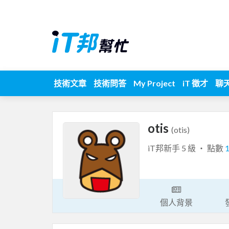
技術文章
技術問答
My Project
iT 徵才
聊
otis
(otis)
iT邦新手 5 級 ‧ 點數
個人背景