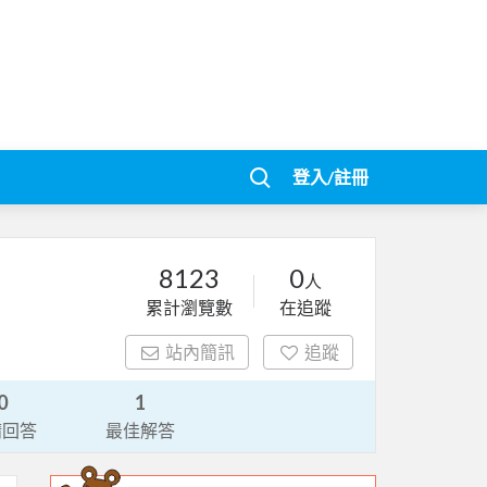
登入/註冊
8123
0
人
累計瀏覽數
在追蹤
站內簡訊
追蹤
0
1
請回答
最佳解答