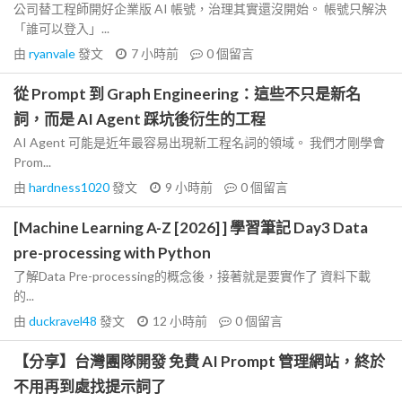
公司替工程師開好企業版 AI 帳號，治理其實還沒開始。 帳號只解決
「誰可以登入」...
由
ryanvale
發文
7 小時前
0
個留言
從 Prompt 到 Graph Engineering：這些不只是新名
詞，而是 AI Agent 踩坑後衍生的工程
AI Agent 可能是近年最容易出現新工程名詞的領域。 我們才剛學會
Prom...
由
hardness1020
發文
9 小時前
0
個留言
[Machine Learning A-Z [2026] ] 學習筆記 Day3 Data
pre-processing with Python
了解Data Pre-processing的概念後，接著就是要實作了 資料下載
的...
由
duckravel48
發文
12 小時前
0
個留言
【分享】台灣團隊開發 免費 AI Prompt 管理網站，終於
不用再到處找提示詞了