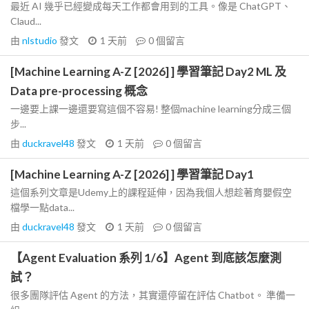
最近 AI 幾乎已經變成每天工作都會用到的工具。像是 ChatGPT、
Claud...
由
nlstudio
發文
1 天前
0
個留言
[Machine Learning A-Z [2026] ] 學習筆記 Day2 ML 及
Data pre-processing 概念
一邊要上課一邊還要寫這個不容易! 整個machine learning分成三個
步...
由
duckravel48
發文
1 天前
0
個留言
[Machine Learning A-Z [2026] ] 學習筆記 Day1
這個系列文章是Udemy上的課程延伸，因為我個人想趁著育嬰假空
檔學一點data...
由
duckravel48
發文
1 天前
0
個留言
【Agent Evaluation 系列 1/6】Agent 到底該怎麼測
試？
很多團隊評估 Agent 的方法，其實還停留在評估 Chatbot。 準備一