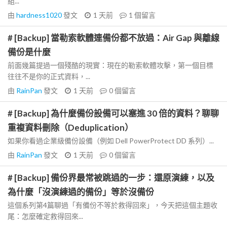
組...
由
hardness1020
發文
1 天前
1
個留言
# [Backup] 當勒索軟體連備份都不放過：Air Gap 與離線
備份是什麼
前面幾篇提過一個殘酷的現實：現在的勒索軟體攻擊，第一個目標
往往不是你的正式資料，...
由
RainPan
發文
1 天前
0
個留言
# [Backup] 為什麼備份設備可以塞進 30 倍的資料？聊聊
重複資料刪除（Deduplication）
如果你看過企業級備份設備（例如 Dell PowerProtect DD 系列）...
由
RainPan
發文
1 天前
0
個留言
# [Backup] 備份界最常被跳過的一步：還原演練，以及
為什麼「沒演練過的備份」等於沒備份
這個系列第4篇聊過「有備份不等於救得回來」，今天把這個主題收
尾：怎麼確定救得回來...