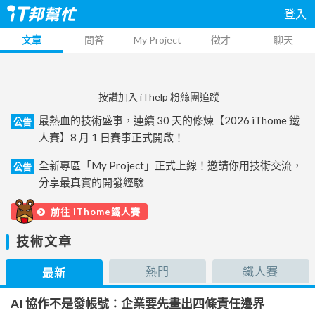
登入
文章
問答
My Project
徵才
聊天
按讚加入 iThelp 粉絲團追蹤
最熱血的技術盛事，連續 30 天的修煉【2026 iThome 鐵
公告
人賽】8 月 1 日賽事正式開啟！
全新專區「My Project」正式上線！邀請你用技術交流，
公告
分享最真實的開發經驗
前往 iThome鐵人賽
技術文章
熱門
鐵人賽
最新
AI 協作不是發帳號：企業要先畫出四條責任邊界