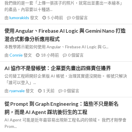
我們做的是一套「上傳一張孩子的照片，就寫出並畫出一本繪本」
的產品，內容要以十種語...
由
lumorakids
發文
5 小時前
0
個留言
使用 Angular、Firebase AI Logic 與 Gemini Nano 打造
混合式影像分析應用程式
本教學將示範如何使用 Angular、Firebase AI Logic 與 G...
由
Connie
發文
18 小時前
0
個留言
AI 協作不是發帳號：企業要先畫出四條責任邊界
公司替工程師開好企業版 AI 帳號，治理其實還沒開始。 帳號只解決
「誰可以登入」...
由
ryanvale
發文
1 天前
0
個留言
從 Prompt 到 Graph Engineering：這些不只是新名
詞，而是 AI Agent 踩坑後衍生的工程
AI Agent 可能是近年最容易出現新工程名詞的領域。 我們才剛學會
Prom...