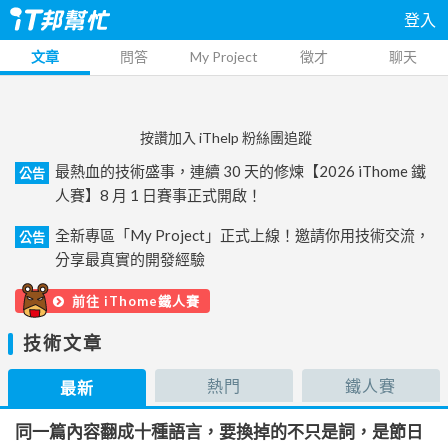
登入
文章
問答
My Project
徵才
聊天
按讚加入 iThelp 粉絲團追蹤
最熱血的技術盛事，連續 30 天的修煉【2026 iThome 鐵
公告
人賽】8 月 1 日賽事正式開啟！
全新專區「My Project」正式上線！邀請你用技術交流，
公告
分享最真實的開發經驗
前往 iThome鐵人賽
技術文章
熱門
鐵人賽
最新
同一篇內容翻成十種語言，要換掉的不只是詞，是節日