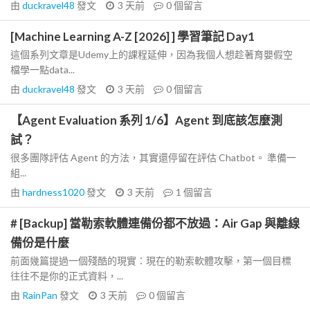
由
duckravel48
發文
3 天前
0
個留言
[Machine Learning A-Z [2026] ] 學習筆記 Day1
這個系列文章是Udemy上的課程延伸，因為我個人想趁著育嬰假空
檔學一點data...
由
duckravel48
發文
3 天前
0
個留言
【Agent Evaluation 系列 1/6】Agent 到底該怎麼測
試？
很多團隊評估 Agent 的方法，其實還停留在評估 Chatbot。 準備一
組...
由
hardness1020
發文
3 天前
1
個留言
# [Backup] 當勒索軟體連備份都不放過：Air Gap 與離線
備份是什麼
前面幾篇提過一個殘酷的現實：現在的勒索軟體攻擊，第一個目標
往往不是你的正式資料，...
由
RainPan
發文
3 天前
0
個留言