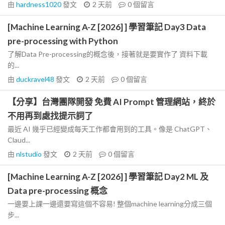
由
hardness1020
發文
2 天前
0
個留言
[Machine Learning A-Z [2026] ] 學習筆記 Day3 Data
pre-processing with Python
了解Data Pre-processing的概念後，接著就是要實作了 資料下載
的...
由
duckravel48
發文
2 天前
0
個留言
【分享】台灣團隊開發 免費 AI Prompt 管理網站，終於
不用再到處找提示詞了
最近 AI 幾乎已經變成每天工作都會用到的工具。像是 ChatGPT、
Claud...
由
nlstudio
發文
2 天前
0
個留言
[Machine Learning A-Z [2026] ] 學習筆記 Day2 ML 及
Data pre-processing 概念
一邊要上課一邊還要寫這個不容易! 整個machine learning分成三個
步...