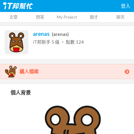
登入
文章
問答
My Project
徵才
聊天
arenas
(
arenas
)
iT邦新手
5
級 ‧ 點數
124
鐵人檔案
個人背景