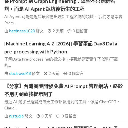
從 Prompt 到 Graph Engineering：這些不只是新名
詞，而是 AI Agent 踩坑後衍生的工程
AI Agent 可能是近年最容易出現新工程名詞的領域。 我們才剛學會
Prom...
由
hardness1020
發文
2 天前
0
個留言
[Machine Learning A-Z [2026] ] 學習筆記 Day3 Data
pre-processing with Python
了解Data Pre-processing的概念後，接著就是要實作了 資料下載
的...
由
duckravel48
發文
2 天前
0
個留言
【分享】台灣團隊開發 免費 AI Prompt 管理網站，終於
不用再到處找提示詞了
最近 AI 幾乎已經變成每天工作都會用到的工具。像是 ChatGPT、
Claud...
由
nlstudio
發文
3 天前
0
個留言