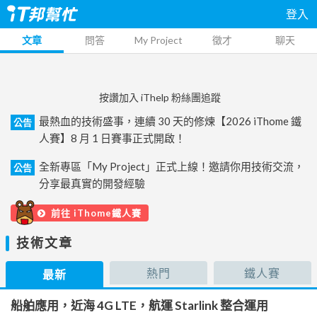
登入
文章
問答
My Project
徵才
聊天
按讚加入 iThelp 粉絲團追蹤
最熱血的技術盛事，連續 30 天的修煉【2026 iThome 鐵
公告
人賽】8 月 1 日賽事正式開啟！
全新專區「My Project」正式上線！邀請你用技術交流，
公告
分享最真實的開發經驗
前往 iThome鐵人賽
技術文章
熱門
鐵人賽
最新
船舶應用，近海 4G LTE，航運 Starlink 整合運用