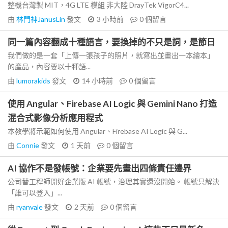
整機台灣製 MIT，4G LTE 模組 非大陸 DrayTek VigorC4...
由
林門神JanusLin
發文
3 小時前
0
個留言
同一篇內容翻成十種語言，要換掉的不只是詞，是節日
我們做的是一套「上傳一張孩子的照片，就寫出並畫出一本繪本」
的產品，內容要以十種語...
由
lumorakids
發文
14 小時前
0
個留言
使用 Angular、Firebase AI Logic 與 Gemini Nano 打造
混合式影像分析應用程式
本教學將示範如何使用 Angular、Firebase AI Logic 與 G...
由
Connie
發文
1 天前
0
個留言
AI 協作不是發帳號：企業要先畫出四條責任邊界
公司替工程師開好企業版 AI 帳號，治理其實還沒開始。 帳號只解決
「誰可以登入」...
由
ryanvale
發文
2 天前
0
個留言