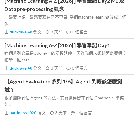
[Machine Learning A-Z [2026] ] 學習筆記 Day2 ML 及
Data pre-processing 概念
一邊要上課一邊還要寫這個不容易! 整個machine learning分成三個
步...
由
duckravel48
發文
3 天前
0
個留言
[Machine Learning A-Z [2026] ] 學習筆記 Day1
這個系列文章是Udemy上的課程延伸，因為我個人想趁著育嬰假空
檔學一點data...
由
duckravel48
發文
3 天前
0
個留言
【Agent Evaluation 系列 1/6】Agent 到底該怎麼測
試？
很多團隊評估 Agent 的方法，其實還停留在評估 Chatbot。 準備一
組...
由
hardness1020
發文
3 天前
1
個留言