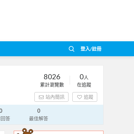
登入/註冊
8026
0
人
累計瀏覽數
在追蹤
站內簡訊
追蹤
0
0
請回答
最佳解答