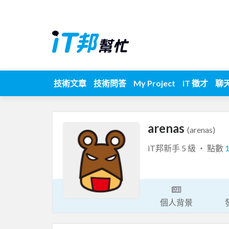
技術文章
技術問答
My Project
iT 徵才
聊
arenas
(arenas)
iT邦新手 5 級 ‧ 點數
個人背景