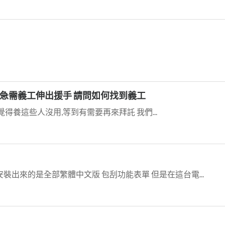
急需義工伸出援手 請問如何找到義工
力砍,覺得養這些人沒用,等到有需要再來拜託 我們...
安裝出來的是全部繁體中文版 包刮功能表單 但是在這台電...